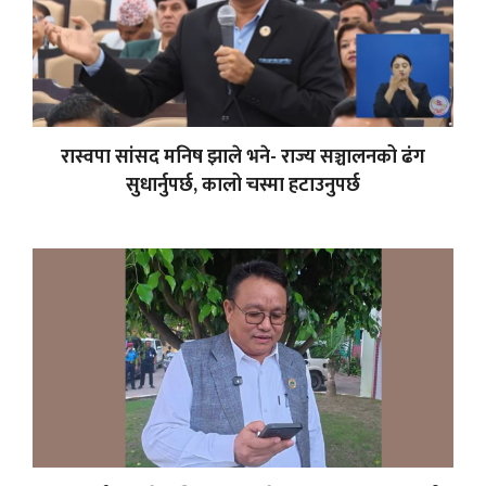
रास्वपा सांसद मनिष झाले भने- राज्य सञ्चालनको ढंग
सुधार्नुपर्छ, कालो चस्मा हटाउनुपर्छ