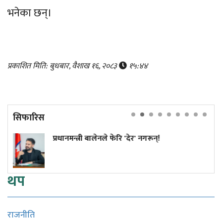
भनेका छन्।
प्रकाशित मिति: बुधबार, वैशाख १६, २०८३
१५:४४
सिफारिस
रधानमन्त्री बालेनले फेरि 'देर' नगरून्!
कांग्
सुनुव
थप
राजनीति