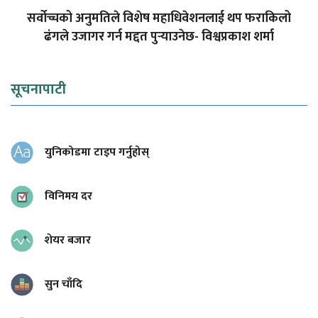
सर्वोच्चको अनुमतिले विशेष महाधिवेशनलाई थप फराकिलो
ढंगले उजागर गर्न मद्दत पुर्‍याउनेछ- विश्वप्रकाश शर्मा
सूचनापाटी
युनिकोडमा टाइप गर्नुहोस्
विनिमय दर
शेयर बजार
सुन चाँदि