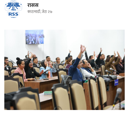
रासस
काठमाडौं, जेठ २७