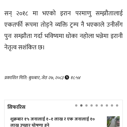
सन् २०१८ मा भएको इरान परमाणु सम्झौतालाई
एकतर्फी रूपमा तोड्ने व्यक्ति ट्रम्प नै भएकाले उनीसँग
पुनः सम्झौता गर्दा भविष्यमा धोका नहोला भन्नेमा इरानी
नेतृत्व सशंकित छ।
प्रकाशित मिति: बुधबार, जेठ २७, २०८३
१८:५४
सिफारिस
एक जनालाई १०
त्रिपुरेश्वरमा तीव्र गतिमा बनिरहेको टुकुचा प
(तस्बिरहरू)