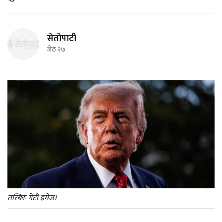
सेतोपाटी
जेठ २७
तस्बिरः गेटी इमेज।