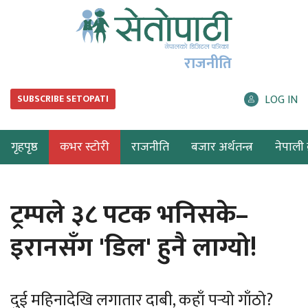
राजनीति
LOG IN
SUBSCRIBE SETOPATI
गृहपृष्ठ
कभर स्टोरी
राजनीति
बजार अर्थतन्त्र
नेपाली ब
ट्रम्पले ३८ पटक भनिसके–
इरानसँग 'डिल' हुनै लाग्यो!
दुई महिनादेखि लगातार दाबी, कहाँ पर्‍यो गाँठो?