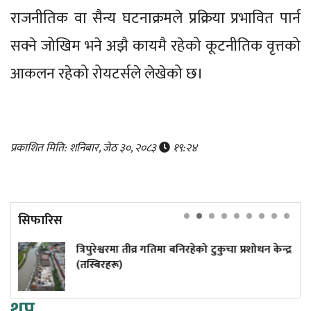
राजनीतिक वा सैन्य घटनाक्रमले प्रक्रिया प्रभावित पार्न
सक्ने जोखिम भने अझै कायमै रहेको कूटनीतिक वृत्तको
आकलन रहेको रोयटर्सले लेखेको छ।
प्रकाशित मिति: शनिबार, जेठ ३०, २०८३
१९:२४
सिफारिस
ेश्वरमा तीव्र गतिमा बनिरहेको टुकुचा प्रशोधन केन्द्र
५० वर्षम
रहरू)
थप