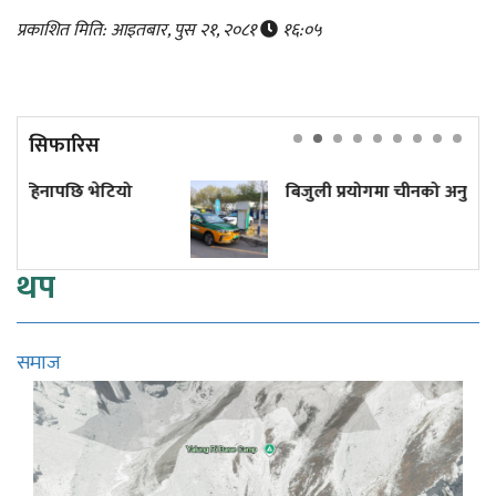
प्रकाशित मिति: आइतबार, पुस २१, २०८१
१६:०५
सिफारिस
बिजुली प्रयोगमा चीनको अनुभवबाट के सिक्ने?
थप
समाज