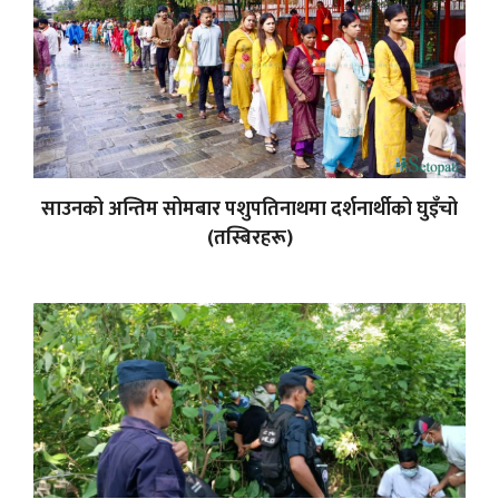
साउनको अन्तिम सोमबार पशुपतिनाथमा दर्शनार्थीको घुइँचो
(तस्बिरहरू)