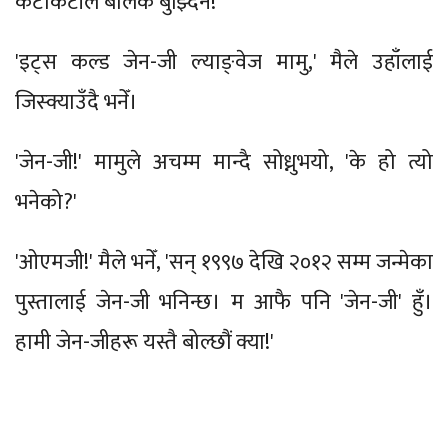
केटाकेटीले बोलेकै बुझ्दिनँ!'
'इट्स कल्ड जेन-जी ल्याङ्वेज मामु,' मैले उहाँलाई
जिस्क्याउँदै भनेँ।
'जेन-जी!' मामुले अचम्म मान्दै सोध्नुभयो, 'के हो त्यो
भनेको?'
'ओएमजी!' मैले भनेँ, 'सन् १९९७ देखि २०१२ सम्म जन्मेका
पुस्तालाई जेन-जी भनिन्छ। म आफै पनि 'जेन-जी' हुँ।
हामी जेन-जीहरू यस्तै बोल्छौं क्या!'