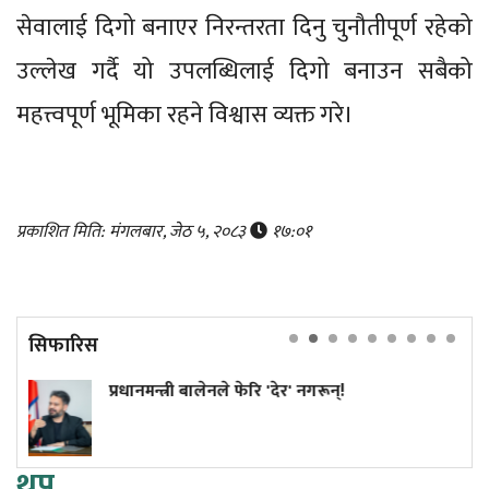
सेवालाई दिगो बनाएर निरन्तरता दिनु चुनौतीपूर्ण रहेको
उल्लेख गर्दै यो उपलब्धिलाई दिगो बनाउन सबैको
महत्त्वपूर्ण भूमिका रहने विश्वास व्यक्त गरे।
प्रकाशित मिति: मंगलबार, जेठ ५, २०८३
१७:०१
सिफारिस
रधानमन्त्री बालेनले फेरि 'देर' नगरून्!
कांग्
सुनुव
थप