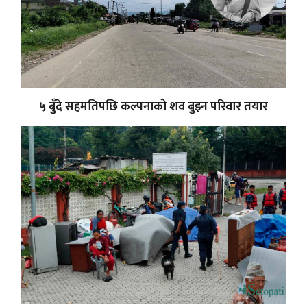
५ बुँदे सहमतिपछि कल्पनाको शव बुझ्न परिवार तयार