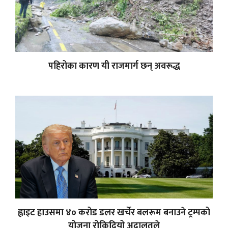
पहिरोका कारण यी राजमार्ग छन् अवरूद्ध
ह्वाइट हाउसमा ४० करोड डलर खर्चेर बलरूम बनाउने ट्रम्पको
योजना रोकिदियो अदालतले