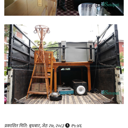
प्रकाशित मिति: बुधबार, जेठ २७, २०८३
१५:४६