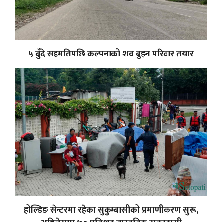
५ बुँदे सहमतिपछि कल्पनाको शव बुझ्न परिवार तयार
होल्डिङ सेन्टरमा रहेका सुकुम्बासीको प्रमाणीकरण सुरू,