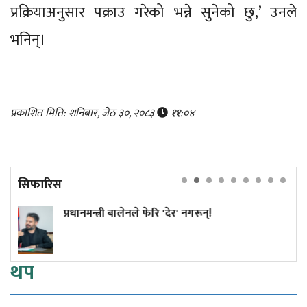
प्रक्रियाअनुसार पक्राउ गरेको भन्ने सुनेको छु,’ उनले
भनिन्।
प्रकाशित मिति: शनिबार, जेठ ३०, २०८३
११:०४
सिफारिस
ी बालेनले फेरि 'देर' नगरून्!
कांग्रेस विवाद
सुनुवाइको मौ
थप