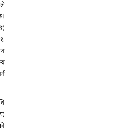
ले
छ।
ि)
१,
ोग
्य
्न
धि
ङ)
को