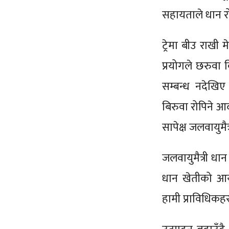
सहायताले धान रोप्
ट्रेमा बीउ राखी 
प्रयोगले छरुवा 
सम्बन्ध नदेखिए
बिरुवा रोपिने आद
सापेक्ष जलवायुमै
जलवायुमैत्री ध
धान खेतीको आया
हामी प्राविधिकह