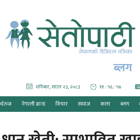
ब्लग
शनिबार, साउन २३, २०८३
११ : ५६ : ५६
थतन्त्र
नेपाली ब्रान्ड
विचार
समाज
कला
ब्लग