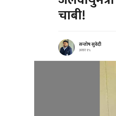
जलवायुमैत्री
चाबी!
सन्तोष सुवेदी
असार १५