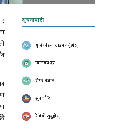
सूचनापाटी
 र
ातो
तो
युनिकोडमा टाइप गर्नुहोस्
सँग
विनिमय दर
शेयर बजार
का
मा
सुन चाँदि
मा
रेडियो सुन्नुहोस्
ँदै