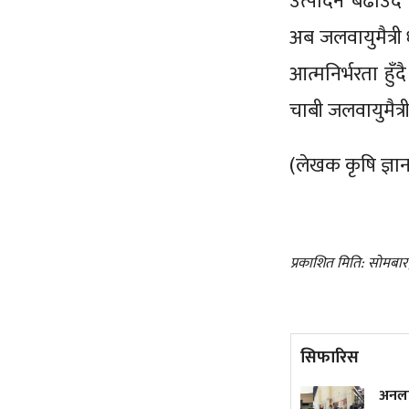
उत्पादन बढाउँदै 
अब जलवायुमैत्री
आत्मनिर्भरता हुँ
चाबी जलवायुमैत्र
(लेखक कृषि ज्ञा
प्रकाशित मिति: सोमबा
सिफारिस
सबभन्दा धेरै कमाउने
अनलाइन होइन, जताततै लाइन