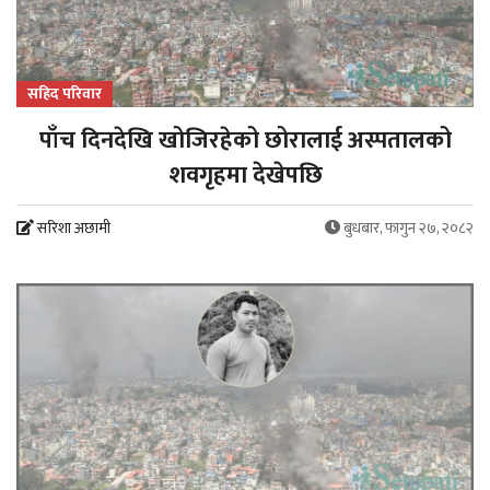
सहिद परिवार
पाँच दिनदेखि खोजिरहेको छोरालाई अस्पतालको
शवगृहमा देखेपछि
सरिशा अछामी
बुधबार, फागुन २७, २०८२