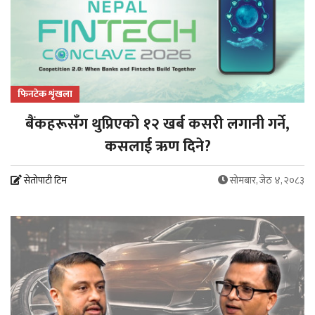
फिनटेक शृंखला
बैंकहरूसँग थुप्रिएको १२ खर्ब कसरी लगानी गर्ने,
कसलाई ऋण दिने?
सेतोपाटी टिम
सोमबार, जेठ ४, २०८३