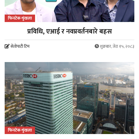
फिनटेक शृंखला
प्रविधि, एआई र नवप्रवर्तनबारे बहस
सेतोपाटी टिम
शुक्रबार, जेठ १५, २०८३
फिनटेक शृंखला