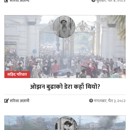
सरिशा अछामी
बुधबार, चैत ४, २०८२
सहिद परिवार
ओझन बुढाको डेरा कहाँ थियो?
सरिशा अछामी
मंगलबार, चैत ३, २०८२