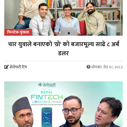
फिनटेक शृंखला
चार युवाले बनाएको 'ग्रो' को बजारमूल्य साढे ८ अर्ब
डलर
सेतोपाटी टिम
सोमबार, जेठ १८, २०८३