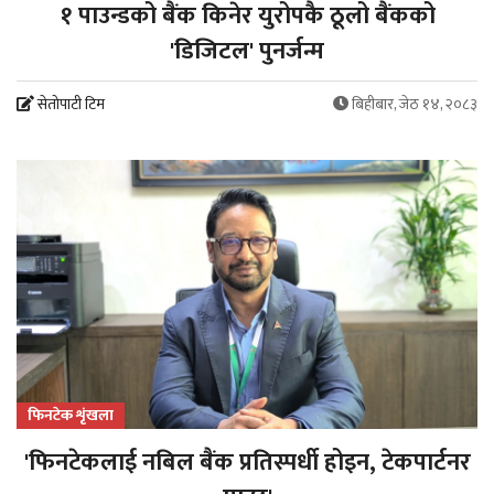
१ पाउन्डको बैंक किनेर युरोपकै ठूलो बैंकको
'डिजिटल' पुनर्जन्म
सेतोपाटी टिम
बिहीबार, जेठ १४, २०८३
फिनटेक शृंखला
'फिनटेकलाई नबिल बैंक प्रतिस्पर्धी होइन, टेकपार्टनर