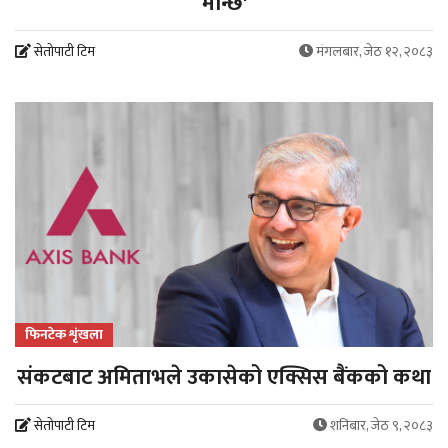
मान्छ'
सेतोपाटी टिम
मंगलबार, जेठ १२, २०८३
फिनटेक शृंखला
संकटबाट अमिताभले उकासेको एक्सिस बैंकको कथा
सेतोपाटी टिम
शनिबार, जेठ ९, २०८३