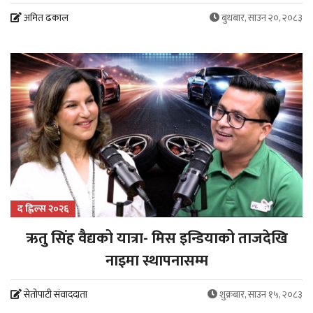
अमित ढकाल
बुधबार, साउन २०, २०८३
द ह्लिल्स २०२६
ऋतु सिंह वैद्यको यात्रा- मिस इन्डियाको ताजदेखि
नाइमा स्थापनासम्म
सेतोपाटी संवाददाता
शुक्रबार, साउन १५, २०८३