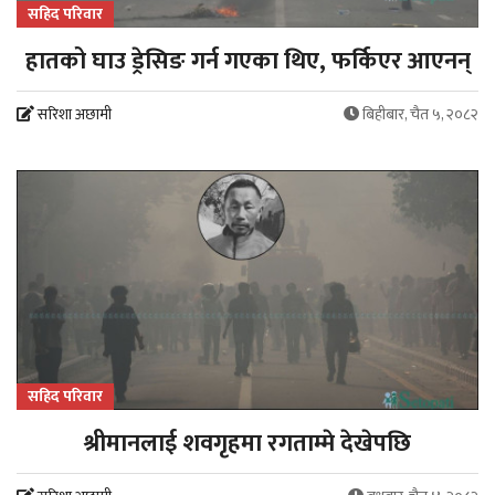
सहिद परिवार
हातको घाउ ड्रेसिङ गर्न गएका थिए, फर्किएर आएनन्
सरिशा अछामी
बिहीबार, चैत ५, २०८२
सहिद परिवार
श्रीमानलाई शवगृहमा रगताम्मे देखेपछि