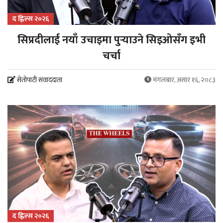
द ह्लिल्स २०२६
सिप्रदीलाई नयाँ उचाइमा पुर्‍याउने सिइओसँग इभी
चर्चा
सेतोपाटी संवाददाता
मंगलबार, असार १६, २०८३
द ह्लिल्स २०२६