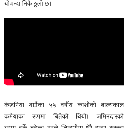
योभन्दा निकै ठूलो छ।
केरूनिया गाउँका ५५ वर्षीय काशीको बाल्यकाल
कमैयाका रूपमा बितेको थियो। जमिनदारको