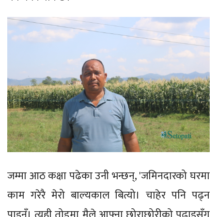
जम्मा आठ कक्षा पढेका उनी भन्छन्, 'जमिनदारको घरमा
काम गरेरै मेरो बाल्यकाल बित्यो। चाहेर पनि पढ्न
पाइनँ। त्यही तोडमा मैले आफ्ना छोराछोरीको पढाइसँग