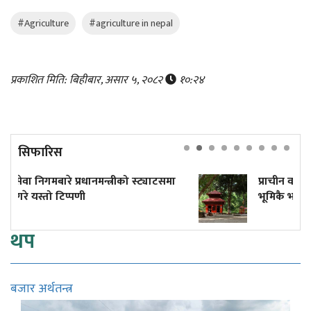
#Agriculture
#agriculture in nepal
प्रकाशित मिति: बिहीबार, असार ५, २०८२
१०:२४
सिफारिस
याटसमा
प्राचीन वाल्मीकि आश्रम जान अझै पनि भारतीय
भूमिकै भर!
थप
बजार अर्थतन्त्र