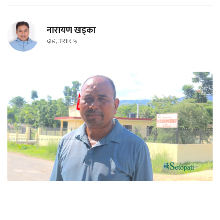
नारायण खड्का
दाङ, असार ५