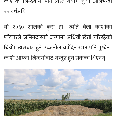
काशीको जिन्दगीमा पनि त्यस्तै संयोग जुर्‍यो, आजभन्दा
२२ वर्षअघि।
यो २०६० सालको कुरा हो। त्यति बेला काशीको
परिवारले जमिनदारको जग्गामा अधियाँ खेती गरिरहेको
थियो। त्यसबाट हुने उब्जनीले वर्षदिन खान पनि पुग्थेन।
काशी आफ्नो जिन्दगीबाट सन्तुष्ट हुन सकेका थिएनन्।