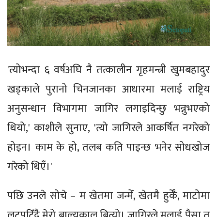
'त्योभन्दा ६ वर्षअघि नै तत्कालीन गृहमन्त्री खुमबहादुर
खड्काले पुरानो चिनजानका आधारमा मलाई राष्ट्रिय
अनुसन्धान विभागमा जागिर लगाइदिन्छु भन्नुभएको
थियो,' काशीले सुनाए, 'त्यो जागिरले आकर्षित नगरेको
होइन। काम के हो, तलब कति पाइन्छ भनेर सोधखोज
गरेको थिएँ।'
पछि उनले सोचे – म खेतमा जन्मेँ, खेतमै हुर्केँ, माटोमा
लुट्पुटिँदै मेरो बाल्यकाल बित्यो। जागिरले मलाई पैसा त