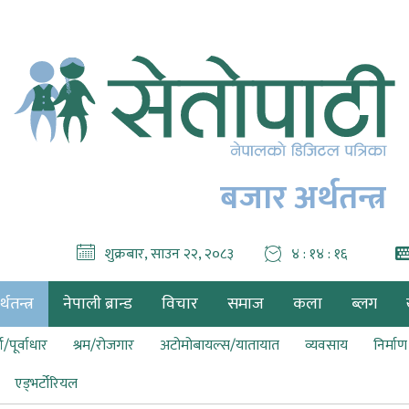
बजार अर्थतन्त्र
शुक्रबार, साउन २२, २०८३
४ : १४ : १७
थतन्त्र
नेपाली ब्रान्ड
विचार
समाज
कला
ब्लग
ा/पूर्वाधार
श्रम/रोजगार
अटोमोबायल्स/यातायात
व्यवसाय
निर्मा
एड्भर्टोरियल