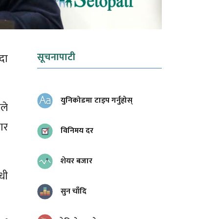
सूचनापाटी
दा
युनिकोडमा टाइप गर्नुहोस्
ले
ार
विनिमय दर
शेयर बजार
धी
सुन चाँदि