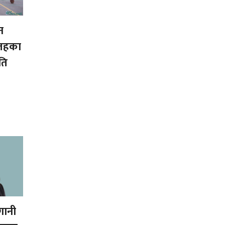
न
 तहका
ति
गानी