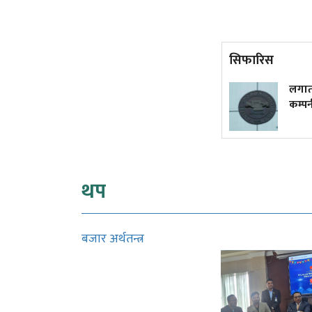
सिफारिस
लाभांश क्षमताले पनि तानेन बजार
लगातार
कम्पनील
थप
बजार अर्थतन्त्र