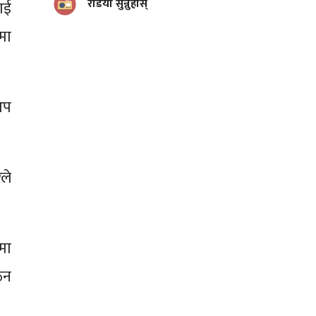
रेडियो सुन्नुहोस्
ाई
मा
अप
ले
मा
्न