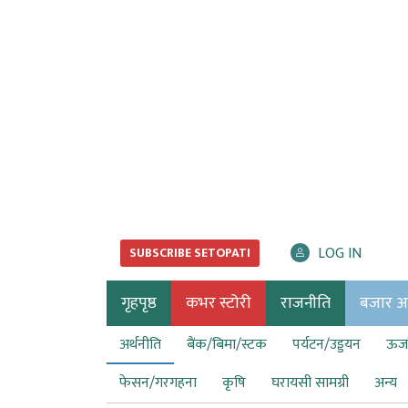
LOG IN
SUBSCRIBE SETOPATI
गृहपृष्ठ
कभर स्टोरी
राजनीति
बजार अर्
अर्थनीति
बैंक/बिमा/स्टक
पर्यटन/उड्डयन
ऊर्ज
फेसन/गरगहना
कृषि
घरायसी सामग्री
अन्य