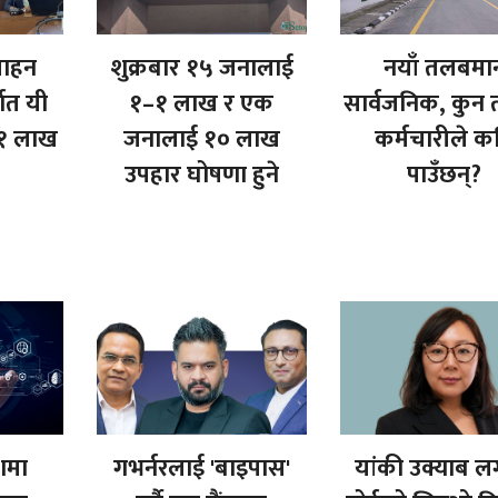
्साहन
शुक्रबार १५ जनालाई
नयाँ तलबमा
्गत यी
१–१ लाख र एक
सार्वजनिक, कुन
 १ लाख
जनालाई १० लाख
कर्मचारीले क
उपहार घोषणा हुने
पाउँछन्?
शमा
गभर्नरलाई 'बाइपास'
यांकी उक्याब ल