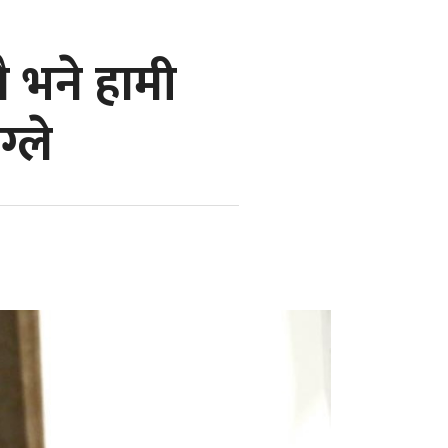
ौ भने हामी
ग्ले