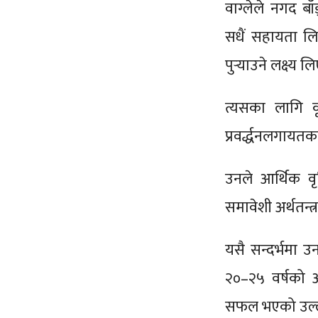
वाग्लेले नगद बा
सधैं सहायता लिन
पुर्‍याउने लक्ष्य
त्यसका लागि कृ
प्रवर्द्धनलगायत
उनले आर्थिक वृद
समावेशी अर्थतन्
यसै सन्दर्भमा 
२०–२५ वर्षको 
सफल भएको उल्ल