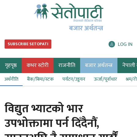
बजार अर्थतन्त्र
LOG IN
SUBSCRIBE SETOPATI
गृहपृष्ठ
कभर स्टोरी
राजनीति
बजार अर्थतन्त्र
नेपाली ब
अर्थनीति
बैंक/बिमा/स्टक
पर्यटन/उड्डयन
ऊर्जा/पूर्वाधार
श्रम/र
विद्युत भ्याटको भार
उपभोक्तामा पर्न दिँदैनौं,