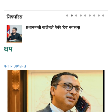
सिफारिस
त्री बालेनले फेरि 'देर' नगरून्!
कांग्रेस वि
सुनुवाइको 
थप
बजार अर्थतन्त्र