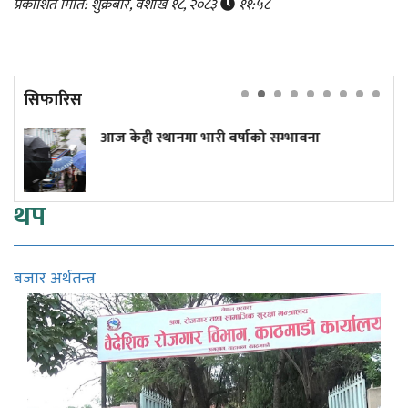
प्रकाशित मिति: शुक्रबार, वैशाख १८, २०८३
११:५८
सिफारिस
 स्थानमा भारी वर्षाको सम्भावना
प्रधानमन्त्री
थप
बजार अर्थतन्त्र