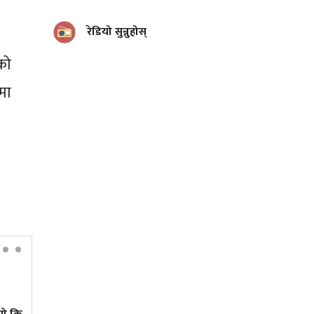
रेडियो सुन्नुहोस्
को
मा
वर्षकै सबभन्दा धेरै कमाउने
मलयालम क्राइम थ्रिलर, हेर्नुस्