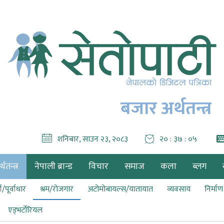
बजार अर्थतन्त्र
शनिबार, साउन २३, २०८३
२० : ३७ : ०६
थतन्त्र
नेपाली ब्रान्ड
विचार
समाज
कला
ब्लग
ा/पूर्वाधार
श्रम/रोजगार
अटोमोबायल्स/यातायात
व्यवसाय
निर्मा
एड्भर्टोरियल