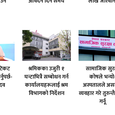
उने
आवेदन दिने समय
लाख जरिवान
 टिकट
श्रमिकका उजुरी १
सामाजिक सुरक
ुपर्छ-
घन्टाभित्रै सम्बोधन गर्न
कोषले भन्यो
ादव
कार्यालयहरूलाई श्रम
अस्पतालले अस
विभागको निर्देशन
व्यवहार गरे तुरुन्
गर्नू