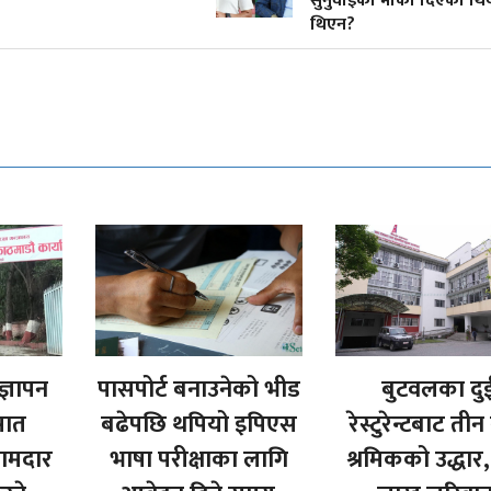
सुनुवाइको मौका दिएको थिय
थिएन?
ज्ञापन
पासपोर्ट बनाउनेको भीड
बुटवलका दु
सात
बढेपछि थपियो इपिएस
रेस्टुरेन्टबाट ती
कामदार
भाषा परीक्षाका लागि
श्रमिकको उद्धार