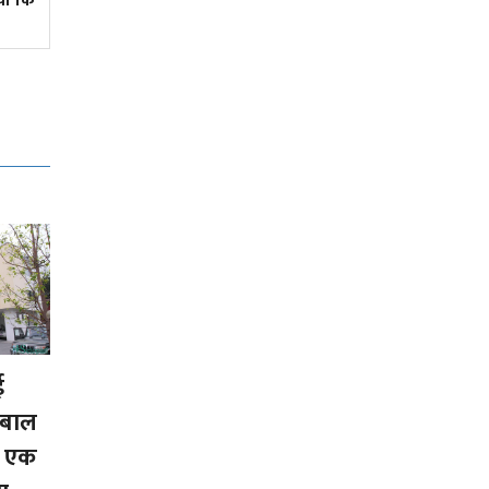
ो कि
युट्युबमा
ई
न बाल
, एक