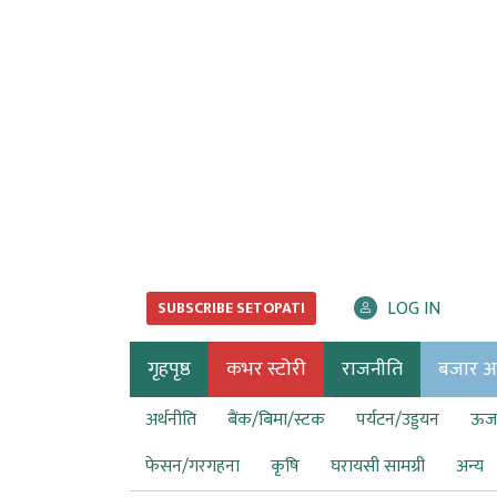
LOG IN
SUBSCRIBE SETOPATI
गृहपृष्ठ
कभर स्टोरी
राजनीति
बजार अर्
अर्थनीति
बैंक/बिमा/स्टक
पर्यटन/उड्डयन
ऊर्ज
फेसन/गरगहना
कृषि
घरायसी सामग्री
अन्य