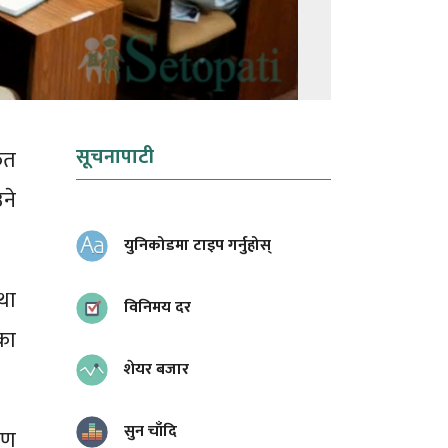
सूचनापाटी
फत
ने
युनिकोडमा टाइप गर्नुहोस्
था
विनिमय दर
एका
शेयर बजार
सुन चाँदि
षण