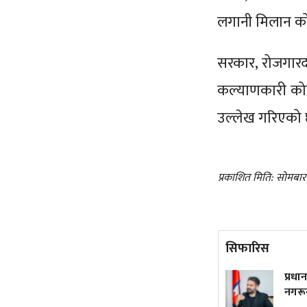
लगानी मिलान को
सरकार, रोजगारदात
कल्याणकारी कोष 
उल्लेख गरिएको
प्रकाशित मिति: सोमबा
सिफारिस
ट्रम्पले फेरि जारी गरे जन्मकै
प्रधानम
आधारमा नागरिकता नदिने
नगरून