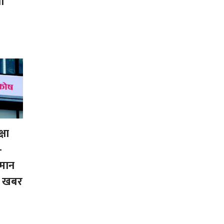
ा
्षा
-
मान
तै खबर