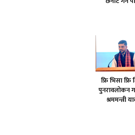
छनोट गर्न पा
फ्रि भिसा फ्रि
पुनरावलोकन गर्न
श्रममन्त्री य