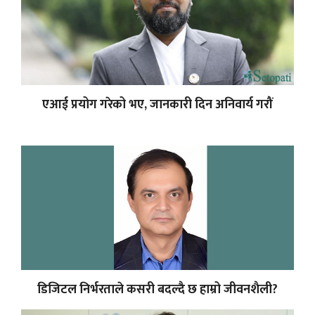
एआई प्रयोग गरेको भए, जानकारी दिन अनिवार्य गरौं
डिजिटल निर्भरताले कसरी बदल्दै छ हाम्रो जीवनशैली?