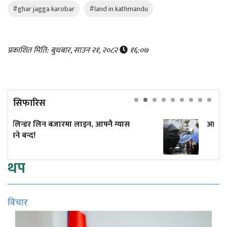
#ghar jagga karobar
#land in kathmandu
प्रकाशित मिति: बुधबार, साउन २१, २०८२
१६:०७
सिफारिस
ग्यास
आज केही स्थानमा भारी वर्षाको सम्भावना
थप
विचार