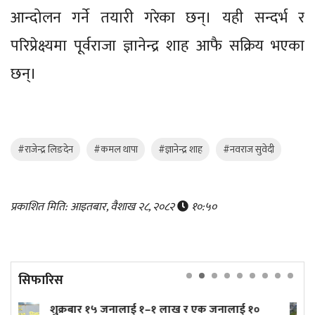
आन्दोलन गर्ने तयारी गरेका छन्। यही सन्दर्भ र
परिप्रेक्ष्यमा पूर्वराजा ज्ञानेन्द्र शाह आफै सक्रिय भएका
छन्।
#राजेन्द्र लिङदेन
#कमल थापा
#ज्ञानेन्द्र शाह
#नवराज सुवेदी
प्रकाशित मिति: आइतबार, वैशाख २८, २०८२
१०:५०
सिफारिस
र एक जनालाई १०
त्रिपुरेश्वरमा तीव्र गतिमा बनिरहेको टुकुच