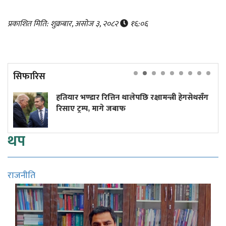
प्रकाशित मिति: शुक्रबार, असोज ३, २०८२
१६:०६
सिफारिस
्डार रित्तिन थालेपछि रक्षामन्त्री हेगसेथसँग
लाभांश क्षम
म्प, मागे जबाफ
थप
राजनीति