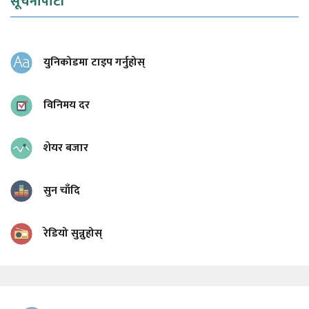
सूचनापाटी
युनिकोडमा टाइप गर्नुहोस्
विनिमय दर
शेयर बजार
सुन चाँदि
रेडियो सुन्नुहोस्