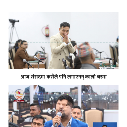
आज संसदमा कसैले पनि लगाएनन् कालो चस्मा