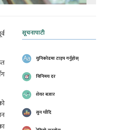
सूचनापाटी
्व
युनिकोडमा टाइप गर्नुहोस्
ित
ँग
विनिमय दर
शेयर बजार
को
सुन चाँदि
मन
लका