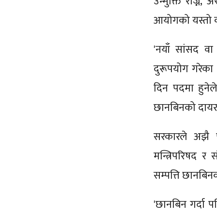
उन्मुक्ति रोज्ने,
आयोगको यस्तो क
'नयाँ सांसद वा
दुरूपयोग गरेका थ
दिन पदमा हुनेल
छानबिनको दायराम
सरकारले अझै 
मन्त्रिपरिषद र
सम्पत्ति छानबिनक
'छानबिन गर्दा पन