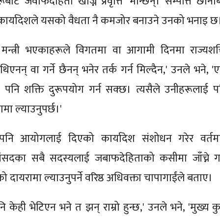
 अरूबाट जवाफदेहिता खोज्ने प्रवृत्ति' मान्छन्। सम्पत्ति छान
ार्यादेशले यसको वैधता नै कमजोर बनाउने उनको भनाइ छ
 मन्त्री भएकाहरूले विगतमा वा आगामी दिनमा राज्यशक्
िएनन् वा गर्ने छैनन् भनेर तर्क गर्न मिल्दैन,' उनले भने, 
े पनि शक्ति दुरूपयोग गर्न सक्छ। त्यसैले उनीहरूलाई प
ा ल्याउनुपर्छ।'
पनि आयोगलाई दिएको कार्यादेश संशोधन गरेर वर्तम
 संसदका सबै सदस्यलाई जबाफदेहिताको कसीमा जाँच्ने ग
ो दायरामा ल्याउनुपर्ने वरिष्ठ अधिवक्ता चापागाईंले बताए।
ि केही भेटिएन भने त झन् राम्रो हुन्छ,' उनले भने, 'मुख्य क