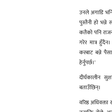
उनले अगाडि भनि
पुस्तैनी हो भन्
कतैको पनि राजनीति
गरेर मात्र हुँद
करबाट बन्ने पै
हेर्नुपर्छ।'
दीर्घकालीन सुश
बताउँछिन्।
वरिष्ठ अधिवक्ता