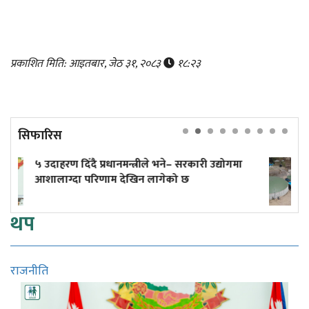
प्रकाशित मिति: आइतबार, जेठ ३१, २०८३
१८:२३
सिफारिस
ने– सरकारी उद्योगमा
एक सिलिन्डर लिन बजारमा लाइन, आफ
ेको छ
उद्योग भने बन्द!
थप
राजनीति