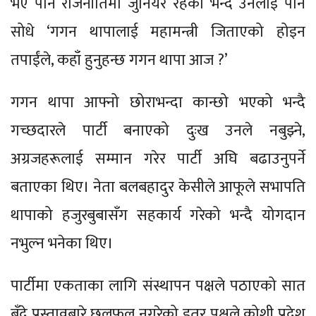
भए पनि राजनीतिमा जुनियर रहेको भन्दै उनलाई पनि
सोधे ‘गगन थापालाई महामन्त्री जिताएको होइन
तपाईंले, कहाँ हुनुहन्छ गगन थापा आज ?’
गगन थापा आफ्नो छोराभन्दा कान्छो भएको भन्दै
गच्छदारले पार्टी बनाएको दुःख उनले नबुझ्ने,
अग्रजहरूलाई सम्मान गरेर पार्टी अघि बढाउनुपर्ने
बताएका थिए। नेता बलबहादुर केसीले आफूले सभापति
थापाको हजुरबुबासँग सहकार्य गरेको भन्दै योगदान
नभुल्न भनेका थिए।
पार्टीमा एकताका लागि संस्थापन पक्षले पठाएको सात
बुँदे प्रस्तावबारे छलफल नगरेको इतर पक्षले कोशी प्रदेश