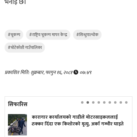
भनाइ छ।
#भूकम्प
#राष्ट्रिय भूकम्प मापन केन्द्र
#सिन्धुपाल्चोक
#भोटेकोशी गाउँपालिका
प्रकाशित मिति: शुक्रबार, फागुन १६, २०८१
०७:४९
सिफारिस
कारागार कार्यालयको गाडीले मोटरसाइकललाई
दुर्
ठक्कर दिँदा एक किशोरको मृत्यु, अर्का गम्भीर घाइते
कमा