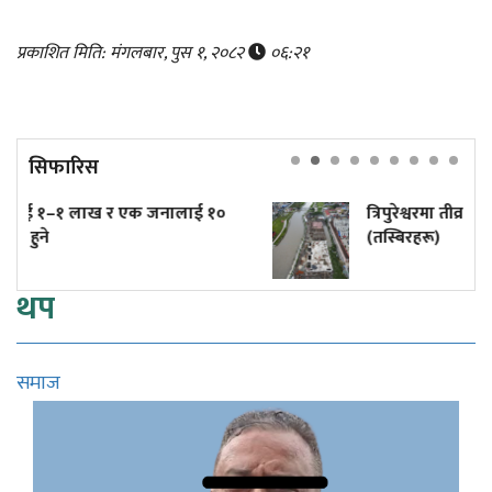
प्रकाशित मिति: मंगलबार, पुस १, २०८२
०६:२१
सिफारिस
नालाई १०
त्रिपुरेश्वरमा तीव्र गतिमा बनिरहेको टुकुचा प्रशोधन
(तस्बिरहरू)
थप
समाज