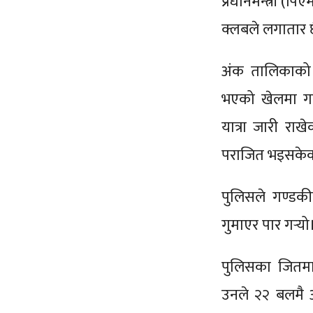
प्रधानमन्त्री (प
क्लबले लगातार 
अंक तालिकाको श
भएको खेलमा गण्
यात्रा जारी रा
पराजित भइसकेक
पुलिसले गण्डक
गुमाएर पार गर्‍य
पुलिसका जितमा 
उनले २२ बलमै 