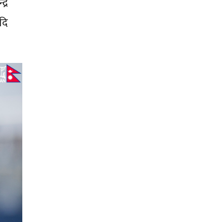
्र
दि