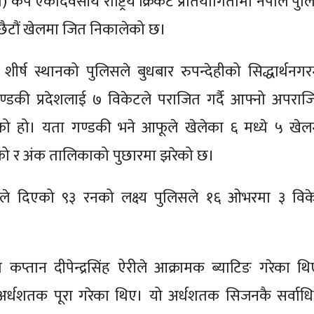
िएम) कप एकदिवसीय राष्ट्रिय क्रिकेट प्रतियोगितामा नेपाल पु
छैटौं खेलमा जित निकालेको छ।
ीर्ष स्थानको पुलिसले बुधबार रुपन्देहीको सिद्धार्थनगर
डकी प्रदेशलाई ७ विकेटले पराजित गर्दै आफ्नो अपराज
खेको हो। यता गण्डकी भने आफूले खेलेका ६ मध्ये ५ खेल
ो र अंक तालिकाको पुछारमा झरेको छ।
ीले दिएको ९३ रनको लक्ष्य पुलिसले १६ ओभरमा ३ विक
ो।
कप्तान दीपेन्द्रसिंह ऐरीले आक्रामक ब्याटिङ गरेका थि
अर्धशतक पूरा गरेका थिए। यो अर्धशतक सिजनकै सर्वाध