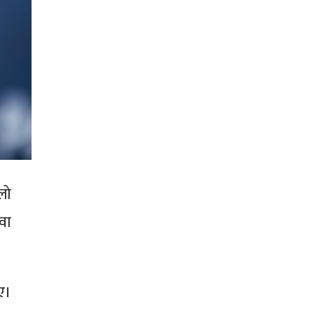
लो
वा
ए।