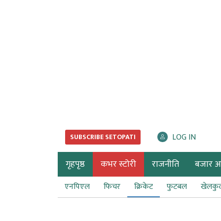
LOG IN
SUBSCRIBE SETOPATI
गृहपृष्ठ
कभर स्टोरी
राजनीति
बजार अर्
एनपिएल
फिचर
क्रिकेट
फुटबल
खेलकु