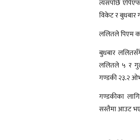
त्यसपछि एपिएफवि
विकेट र बुधबार 
ललितले पिएम क
बुधबार ललितसँ
ललितले ५ र गु
गण्डकी २३.२ ओ
गण्डकीका लागि 
सस्तैमा आउट भ