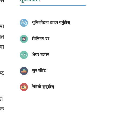
लिस
युनिकोडमा टाइप गर्नुहोस्
मा
ित
विनिमय दर
मा
शेयर बजार
सुन चाँदि
ेट
रेडियो सुन्नुहोस्
ए।
िक