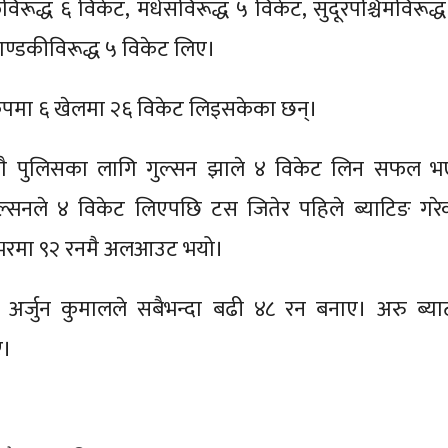
रूद्ध ६ विकेट, मधेसविरूद्ध ५ विकेट, सुदूरपश्चिमविरूद्ध
गण्डकीविरूद्ध ५ विकेट लिए।
पमा ६ खेलमा २६ विकेट लिइसकेका छन्।
गै पुलिसका लागि गुल्सन झाले ४ विकेट लिन सफल भ
ल्सनले ४ विकेट लिएपछि टस जितेर पहिले ब्याटिङ गरे
भरमा ९२ रनमै अलआउट भयो।
अर्जुन कुमालले सबैभन्दा बढी ४८ रन बनाए। अरु ब्या
ए।