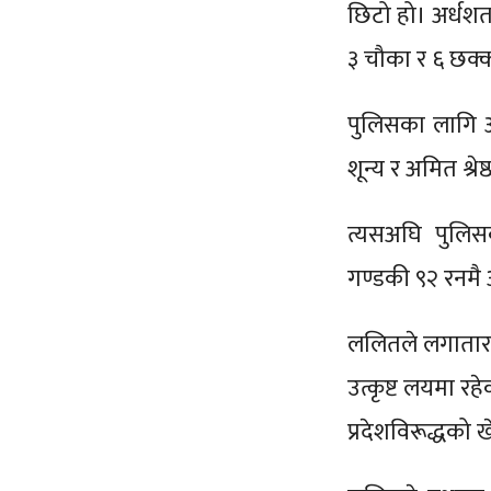
छिटो हो। अर्धशतक
३ चौका र ६ छक्क
पुलिसका लागि ओ
शून्य र अमित श्र
त्यसअघि पुलिसका
गण्डकी ९२ रनम
ललितले लगातार 
उत्कृष्ट लयमा र
प्रदेशविरूद्धक