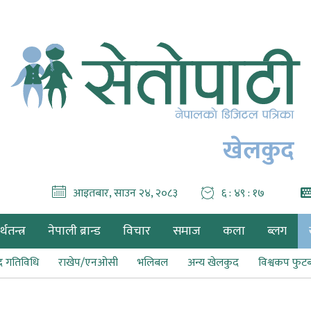
खेलकुद
आइतबार, साउन २४, २०८३
६ : ४९ : १८
थतन्त्र
नेपाली ब्रान्ड
विचार
समाज
कला
ब्लग
द गतिविधि
राखेप/एनओसी
भलिबल
अन्य खेलकुद
विश्वकप फु