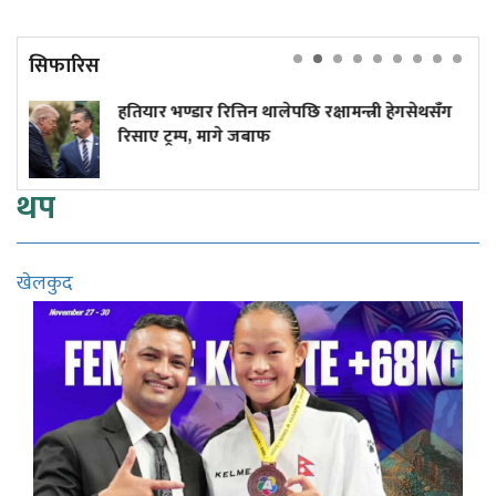
सिफारिस
ार भण्डार रित्तिन थालेपछि रक्षामन्त्री हेगसेथसँग
लाभांश 
ए ट्रम्प, मागे जबाफ
थप
खेलकुद