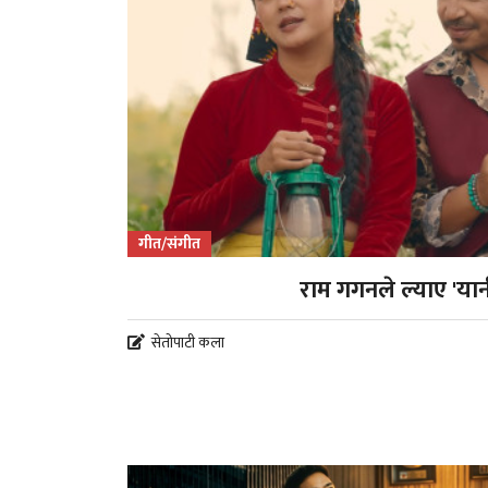
गीत/संगीत
राम गगनले ल्याए 'यान
सेतोपाटी कला