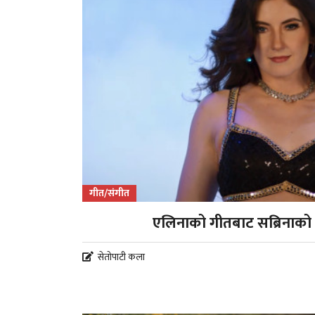
गीत/संगीत
एलिनाको गीतबाट सब्रिनाको ड
सेतोपाटी कला