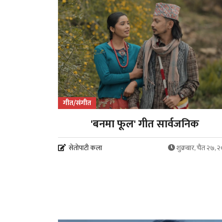
गीत/संगीत
'बनमा फूल' गीत सार्वजनिक
सेतोपाटी कला
शुक्रबार, चैत २७, 