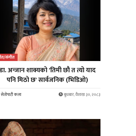
ीत/संगीत
डा. अन्जान शाक्यको 'तिमी छौ त त्यो याद
पनि मिठो छ' सार्वजनिक (भिडिओ)
सेतोपाटी कला
बुधबार, वैशाख ३०, २०८३