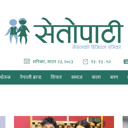
शनिबार, साउन २३, २०८३
१३ : १३ : ५४
थतन्त्र
नेपाली ब्रान्ड
विचार
समाज
कला
ब्लग