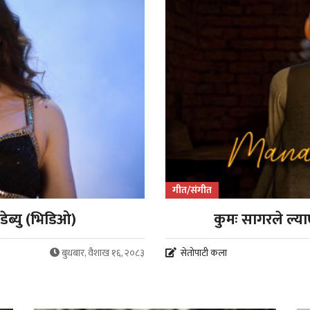
गीत/संगीत
ेब्यु (भिडिओ)
कुमः सागरले ल्य
बुधबार, वैशाख १६, २०८३
सेतोपाटी कला