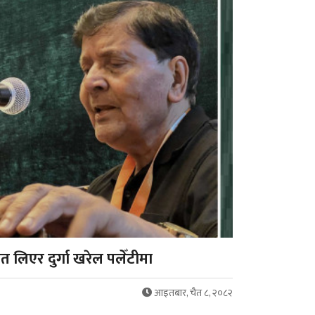
 लिएर दुर्गा खरेल पलेँटीमा
आइतबार, चैत ८, २०८२