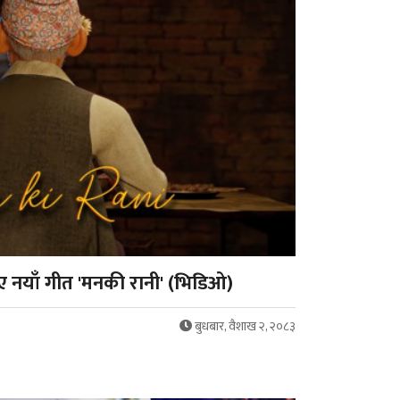
ाए नयाँ गीत 'मनकी रानी' (भिडिओ)
बुधबार, वैशाख २, २०८३