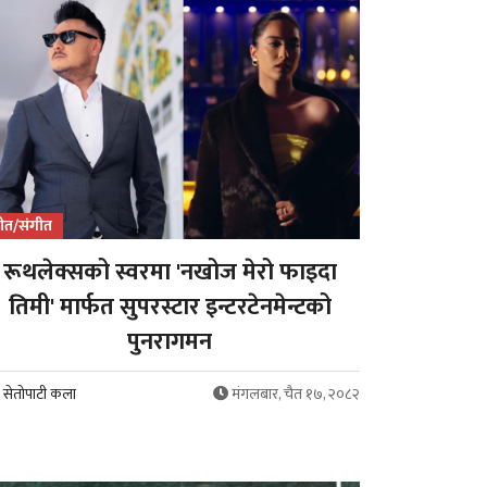
ीत/संगीत
रूथलेक्सको स्वरमा 'नखोज मेरो फाइदा
तिमी' मार्फत सुपरस्टार इन्टरटेनमेन्टको
पुनरागमन
सेतोपाटी कला
मंगलबार, चैत १७, २०८२