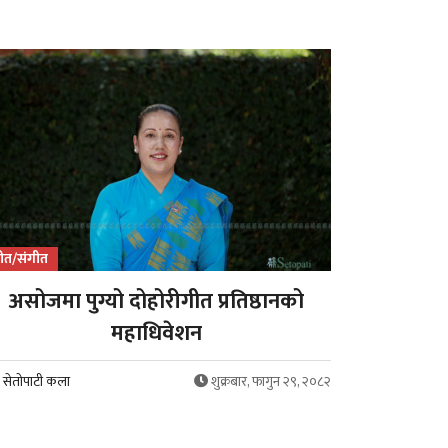
ीत/संगीत
असोजमा पुग्यो दोहोरीगीत प्रतिष्ठानको
महाधिवेशन
सेतोपाटी कला
शुक्रबार, फागुन २९, २०८२