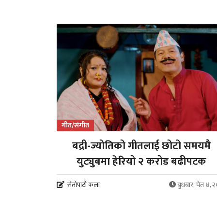
गीत/संगीत
बद्री-ज्योतिको गीतलाई छोटो समयमै
युट्युबमा हेरियो २ करोड बढीपटक
सेतोपाटी कला
बुधबार, चैत ४, 