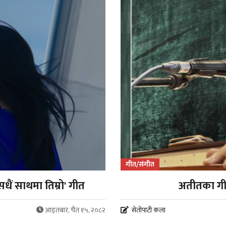
गीत/संगीत
धैं साथमा तिम्रो' गीत
अतीतका गीत
आइतबार, चैत १५, २०८२
सेतोपाटी कला