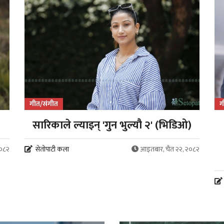
गीत/संगीत
ग
सारिकाले ल्याइन् 'गुन भुल्यौ २' (भिडिओ)
२०८२
सेतोपाटी कला
आइतबार, चैत २२, २०८२