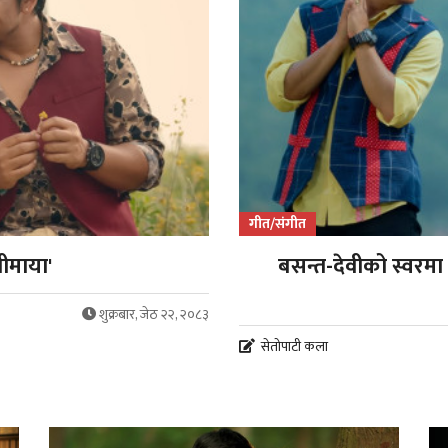
गीत/संगीत
ीमाया'
बसन्त-देवीको स्वरमा
शुक्रबार, जेठ २२, २०८३
सेतोपाटी कला