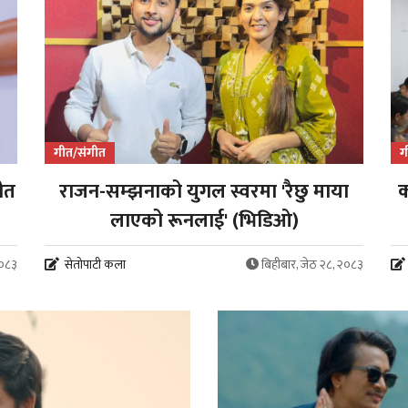
गीत/संगीत
ग
गीत
राजन-सम्झनाको युगल स्वरमा 'रैछु माया
क
लाएको रूनलाई' (भिडिओ)
२०८३
सेतोपाटी कला
बिहीबार, जेठ २८, २०८३