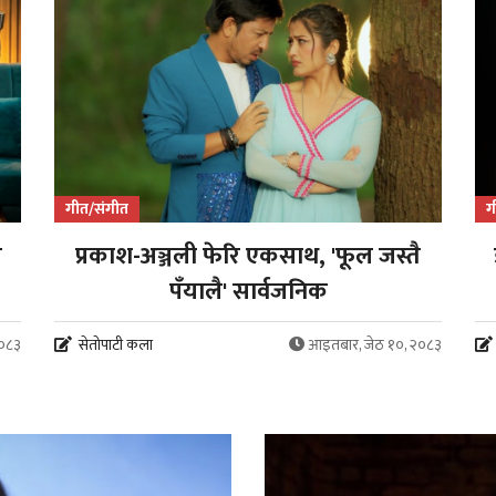
गीत/संगीत
ग
र
प्रकाश-अञ्जली फेरि एकसाथ, 'फूल जस्तै
पँयालै' सार्वजनिक
२०८३
सेतोपाटी कला
आइतबार, जेठ १०, २०८३