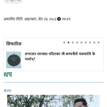
प्रकाशित मिति: आइतबार, जेठ २४, २०८३
११:४९
सिफारिस
श नदिएका यी कम्पनीले यसपालि के
ट्रम्पले फेरि जार
नदिने कार्यकारी 
थप
कला