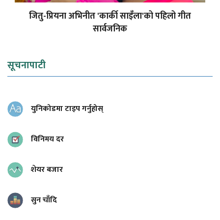
जितु-प्रियना अभिनीत 'कार्की साइँला'को पहिलो गीत
सार्वजनिक
सूचनापाटी
युनिकोडमा टाइप गर्नुहोस्
विनिमय दर
शेयर बजार
सुन चाँदि