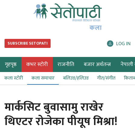
कला
LOG IN
SUBSCRIBE SETOPATI
गृहपृष्ठ
कभर स्टोरी
राजनीति
बजार अर्थतन्त्र
नेपाली ब
कला स्टोरी
कला समाचार
बलिउड/हलिउड
गीत/संगीत
किता
मार्कसिट बुवासामु राखेर
थिएटर रोजेका पीयूष मिश्रा!