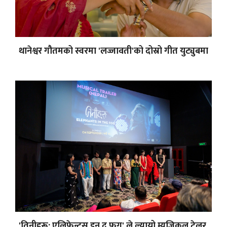
थानेश्वर गौतमको स्वरमा 'लज्जावती'को दोस्रो गीत युट्युबमा
'तिनीहरू: एलिफेन्ट्स इन द फग' ले ल्यायो म्युजिकल ट्रेलर,