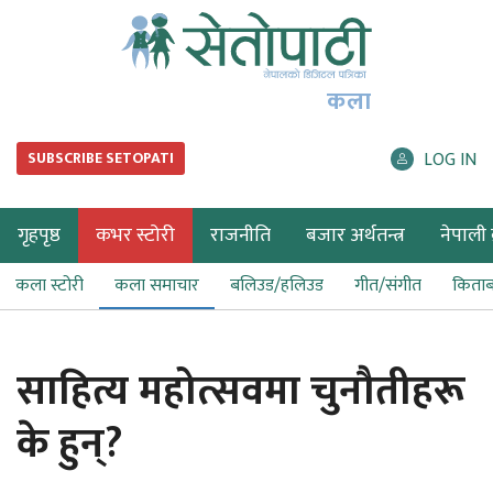
कला
LOG IN
SUBSCRIBE SETOPATI
गृहपृष्ठ
कभर स्टोरी
राजनीति
बजार अर्थतन्त्र
नेपाली ब
कला स्टोरी
कला समाचार
बलिउड/हलिउड
गीत/संगीत
किता
साहित्य महोत्सवमा चुनौतीहरू
के हुन्?