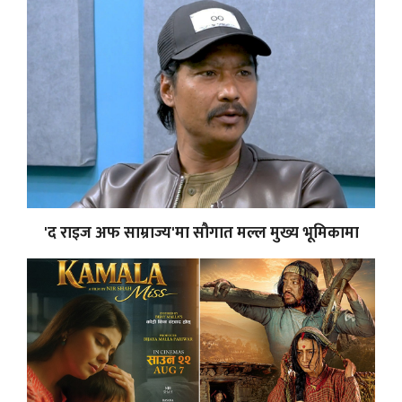
'द राइज अफ साम्राज्य'मा सौगात मल्ल मुख्य भूमिकामा