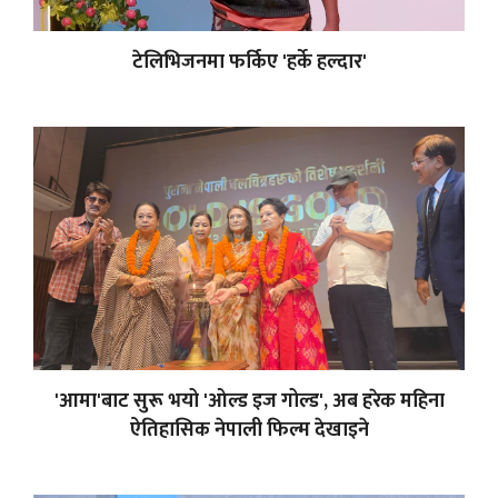
टेलिभिजनमा फर्किए 'हर्के हल्दार'
'आमा'बाट सुरू भयो 'ओल्ड इज गोल्ड', अब हरेक महिना
ऐतिहासिक नेपाली फिल्म देखाइने