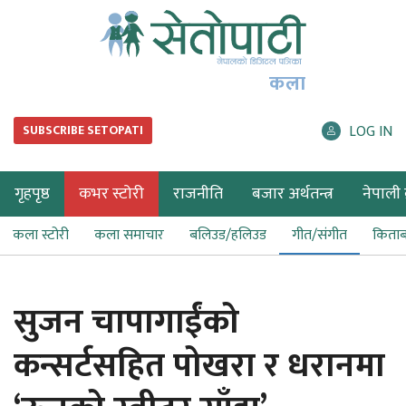
कला
LOG IN
SUBSCRIBE SETOPATI
गृहपृष्ठ
कभर स्टोरी
राजनीति
बजार अर्थतन्त्र
नेपाली ब
कला स्टोरी
कला समाचार
बलिउड/हलिउड
गीत/संगीत
किता
सुजन चापागाईंको
कन्सर्टसहित पोखरा र धरानमा