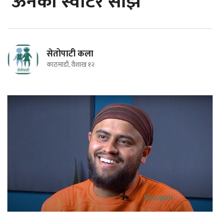
‘ऊनको स्वीटर साँझ’
सेतोपाटी कला
काठमाडौं, वैशाख १२