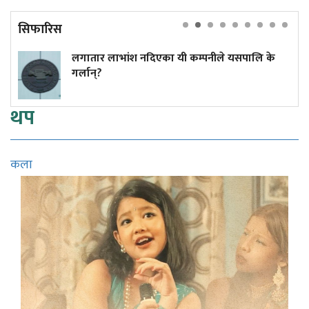
सिफारिस
र लाभांश नदिएका यी कम्पनीले यसपालि के
ट्रम्पले फ
?
नदिने कार
थप
कला