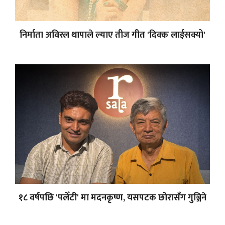
निर्माता अविरल थापाले ल्याए तीज गीत 'दिक्क लाईसक्यो'
१८ वर्षपछि 'पलेँटी' मा मदनकृष्ण, यसपटक छोरासँग गुञ्जिने