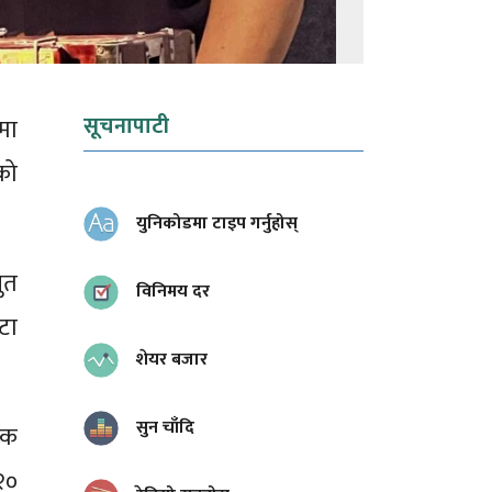
सूचनापाटी
मा
को
युनिकोडमा टाइप गर्नुहोस्
ुत
विनिमय दर
टा
शेयर बजार
सुन चाँदि
टक
२०