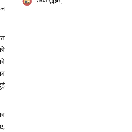
रेडियो सुन्नुहोस्
रज
गत
को
को
का
ुई
का
ट,