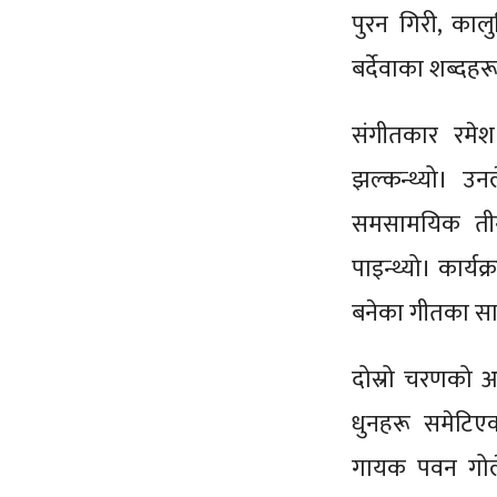
पुरन गिरी, कालुस
बर्देवाका शब्दह
संगीतकार रमे
झल्कन्थ्यो। उ
समसामयिक तीन
पाइन्थ्यो। कार्य
बनेका गीतका साथै
दोस्रो चरणको आ
धुनहरू समेटिएक
गायक पवन गोले