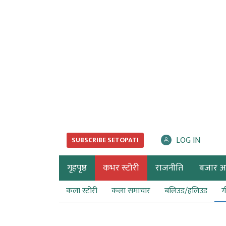
LOG IN
SUBSCRIBE SETOPATI
गृहपृष्ठ
कभर स्टोरी
राजनीति
बजार अर्
कला स्टोरी
कला समाचार
बलिउड/हलिउड
ग