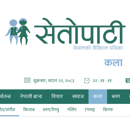
कला
शुक्रबार, साउन २२, २०८३
२२ : ११ : १२
थतन्त्र
नेपाली ब्रान्ड
विचार
समाज
कला
ब्लग
ीत/संगीत
किताब
ब्लग/रिभ्यु
गसिप
रंगमञ्च
किम्फ