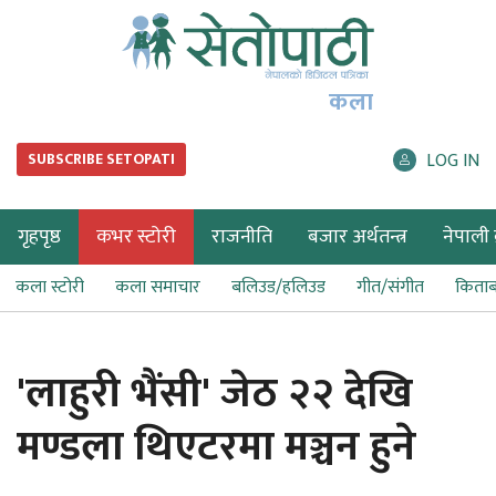
कला
LOG IN
SUBSCRIBE SETOPATI
गृहपृष्ठ
कभर स्टोरी
राजनीति
बजार अर्थतन्त्र
नेपाली ब
कला स्टोरी
कला समाचार
बलिउड/हलिउड
गीत/संगीत
किता
'लाहुरी भैंसी' जेठ २२ देखि
मण्डला थिएटरमा मञ्चन हुने