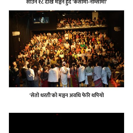
साउन १८ देखि मञ्चन हुँदै 'केसामी-नाम्सामी'
'सेतो धरती'को मञ्चन अवधि फेरि थपियो