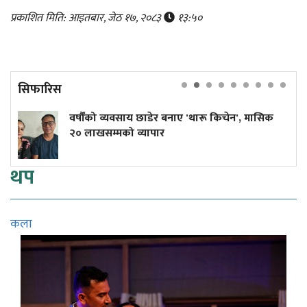
प्रकाशित मिति: आइतबार, जेठ १७, २०८३
१३:५०
सिफारिस
ंको व्यवसाय छाडेर बनाए 'थारू किचेन', मासिक
कांग्रेस क
ाखसम्मको व्यापार
थप
कला