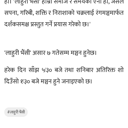
हो। 'लाहुरी भैंसी' हाम्रो समाज र समयको ऐना हो, जसले
सपना, गरिबी, शक्ति र निराशाको चक्रलाई रंगमञ्चमार्फत
दर्शकसमक्ष प्रस्तुत गर्ने प्रयास गरेको छ।'
'लाहुरी भैंसी' असार ७ गतेसम्म मञ्चन हुनेछ।
हरेक दिन साँझ ५ः३० बजे तथा शनिबार अतिरिक्त शो
दिउँसो १ः३० बजे मञ्चन हुने जनाइएको छ।
#लाहुरी भैंसी