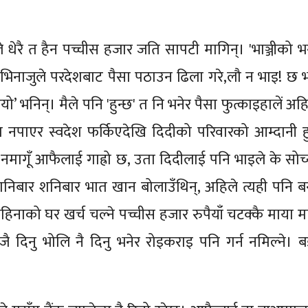
े धेरै त हैन पच्चीस हजार जति सापटी मागिन्। 'भाञ्जीको भर्
ो। भिनाजुले परदेशबाट पैसा पठाउन ढिला गरे,लौ न भाइ! छ भ
ो’ भनिन्। मैले पनि 'हुन्छ' त नि भनेर पैसा फुत्काइहालें अह
 नपाएर स्वदेश फर्किएदेखि दिदीको परिवारको आम्दानी हु
 नमागूँ आफैलाई गाह्रो छ, उता दिदीलाई पनि भाइले के सोच्
 शनिबार शनिबार भात खान बोलाउँथिन्, अहिले त्यही पनि बन
िनाको घर खर्च चल्ने पच्चीस हजार रुपैयाँ चटक्कै माया मार
ै दिनु भोलि नै दिनु भनेर रोइकराइ पनि गर्न नमिल्ने। ब