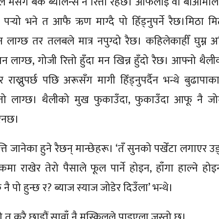
े मसँग बैंक ब्यालेन्स नै रित्तो रहेछ। आफैलाई वा बाआमाल
सी पर्‍यो भने त आफै ऋण माग्दै पो हिँड्नुपर्ने रैछ।मिठा म
लाग्छ तर तलबले मात्र नपुग्दो रैछ। कहिलेकाहीँ घुम्न अ
मन लाग्छ, गोजी रित्तो हुँदा मन खिन्न हुँदो रैछ। आफ्नो थैल
राख्नुपर्छ पछि अरूसँग मागी हिँड्नुपर्दैन भन्थे बुढापाका
स्तो लाग्छ। थैलीको मुख फुकाउँदा, फुकाउँदा आफू नै जो
 रैनछ।
्ति जानेका हुने रैछन् मान्छेहरू। ‘तँ सुनको पखेँटा लगाएर उड
ैंकमा राखेर तेरो पैसाले फूल पार्ने होइन, हाँगा हाल्ने हो
ै पो हुन्छ र? ब्याज स्याज जोडेर दिउँला’ भन्थे।
कुरै छाडौं सावाँ नै मुस्किलले पाइएला जस्तो छ।