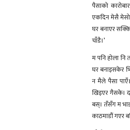
पैसाको कारोबार
एकदिन मेसै मेसो
घर बनाएर सक्कि
चाँडै।’
म पनि होला नि त
घर बनाइसकेर भि
न मैले पैसा पाए
खिइएर गैसके। द
बस्। तँसँग म भाड
काठमाडौं गएर बसिद