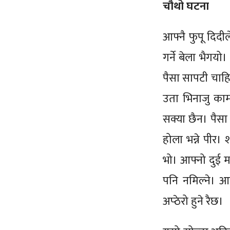
चौथो घटना
आफ्नै फुपू दिदील
गर्ने बेला भैगय
पैसा सापटी चाहिय
उता भिनाजु काम
सक्या छैन। पैसा
होला भन्ने पीर।
भो। आफ्नो दुई मह
पनि नमिल्ने। आज
अप्ठेरो हुने रैछ।