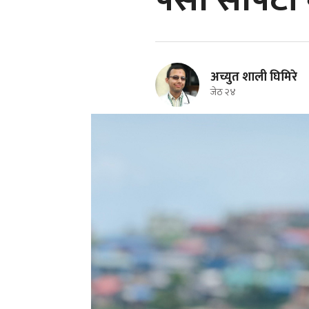
पैसा सापटी म
अच्युत शाली घिमिरे
जेठ २४