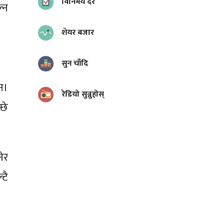
विनिमय दर
ल्न
शेयर बजार
सुन चाँदि
न।
रेडियो सुन्नुहोस्
छे
ेर
टै