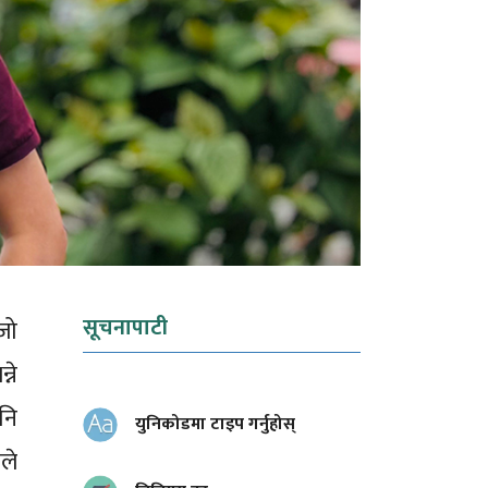
सूचनापाटी
िजो
ने
नि
युनिकोडमा टाइप गर्नुहोस्
ले