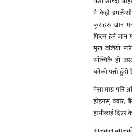
यसो सोच्दा अहिल
नै केही इमर्जेन्
कुराहरू खान मन 
फिल्म हेर्न जान 
मुख बलियो पारेर 
साँच्चिकै हो ज
बनेको पत्तो हुँदो
पैसा माग्न पनि अत
होइनस् क्यारे, ब
हामीलाई दिएर के न
आजकल ब्याजको त 