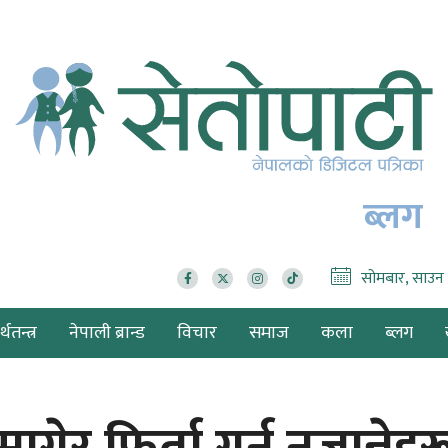
ब्लग
सोमबार, साउन
थतन्त्र
नेपाली ब्रान्ड
विचार
समाज
कला
ब्लग