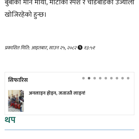
बुबाको मौन माया, माटोको स्पर्श र चाडबाडको उज्यालो
खोजिरहेको हुन्छ।
प्रकाशित मिति: आइतबार, साउन २५, २०८२
१३:५१
सिफारिस
, जताततै लाइन!
अमेरिकी खुफिया रि
राष्ट्रमाथि आक्रम
थप