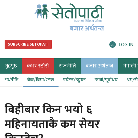
बजार अर्थतन्त्र
LOG IN
SUBSCRIBE SETOPATI
गृहपृष्ठ
कभर स्टोरी
राजनीति
बजार अर्थतन्त्र
नेपाली ब
अर्थनीति
बैंक/बिमा/स्टक
पर्यटन/उड्डयन
ऊर्जा/पूर्वाधार
श्रम/र
बिहीबार किन भयो ६
महिनायताकै कम सेयर