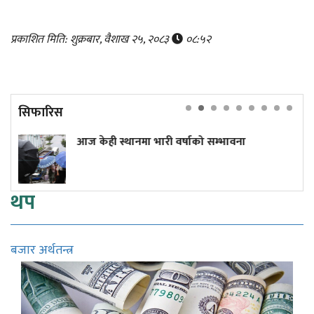
प्रकाशित मिति: शुक्रबार, वैशाख २५, २०८३
०८:५२
सिफारिस
ही स्थानमा भारी वर्षाको सम्भावना
प्रधानमन्त्
थप
बजार अर्थतन्त्र