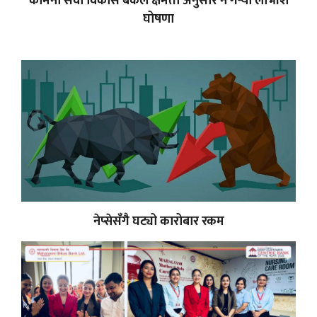
कामना सेवा विकास बैंकले क्षमता अनुसार नै गर्‍यो लाभांश
घोषणा
नेप्सेसँगै घट्यो कारोबार रकम