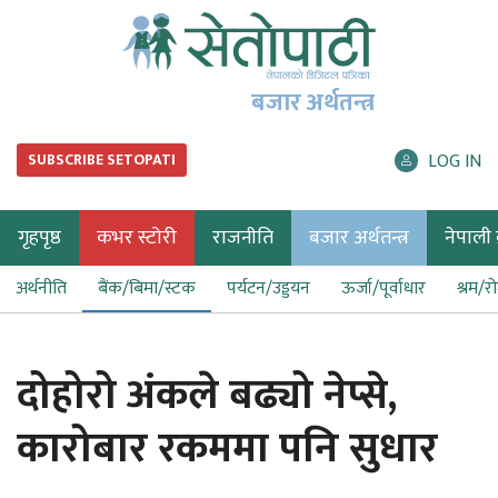
बजार अर्थतन्त्र
LOG IN
SUBSCRIBE SETOPATI
गृहपृष्ठ
कभर स्टोरी
राजनीति
बजार अर्थतन्त्र
नेपाली ब
अर्थनीति
बैंक/बिमा/स्टक
पर्यटन/उड्डयन
ऊर्जा/पूर्वाधार
श्रम/र
दोहोरो अंकले बढ्यो नेप्से,
कारोबार रकममा पनि सुधार