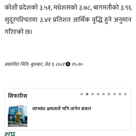
कोशी प्रदेशको ३.५१, मधेशसको ३.७८, बागमतीको ३.९६
सुदूरपश्‍चितमा ३.४१ प्रतिशत आर्थिक वृद्धि हुने अनुमान
गरिएको छ।
प्रकाशित मिति: बुधबार, जेठ ९, २०८१
१५:१०
सिफारिस
ंश क्षमताले पनि तानेन बजार
सत्ताच्
भनेका ६ 
थप