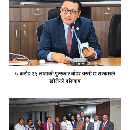
७ करोड २५ लाखको पुरस्कार बाँडेर यस्तो छ सरकारले
खोजेको परिणाम