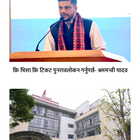
फ्रि भिसा फ्रि टिकट पुनरावलोकन गर्नुपर्छ- श्रममन्त्री यादव