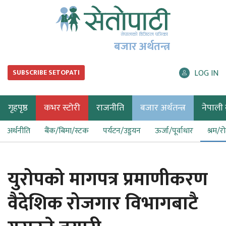
बजार अर्थतन्त्र
LOG IN
SUBSCRIBE SETOPATI
गृहपृष्ठ
कभर स्टोरी
राजनीति
बजार अर्थतन्त्र
नेपाली ब
अर्थनीति
बैंक/बिमा/स्टक
पर्यटन/उड्डयन
ऊर्जा/पूर्वाधार
श्रम/र
युरोपको मागपत्र प्रमाणीकरण
वैदेशिक रोजगार विभागबाटै