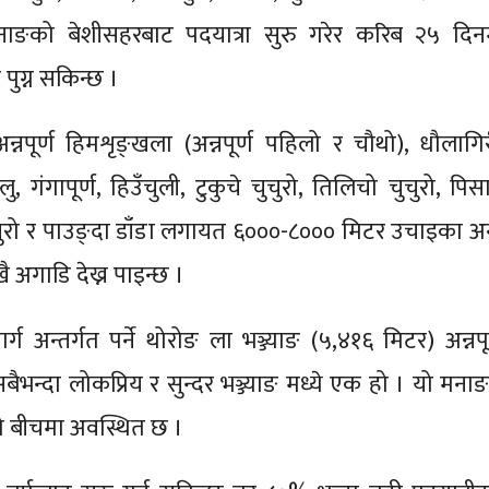
मनाङको बेशीसहरबाट पदयात्रा सुरु गरेर करिब २५ दिन
पुग्न सकिन्छ ।
्नपूर्ण हिमशृङ्खला (अन्नपूर्ण पहिलो र चौथो), धौलागिर
स्लु, गंगापूर्ण, हिउँचुली, टुकुचे चुचुरो, तिलिचो चुचुरो, पि
ुचुरो र पाउङ्दा डाँडा लगायत ६०००-८००० मिटर उचाइका अन
खै अगाडि देख्न पाइन्छ ।
ग अन्तर्गत पर्ने थोरोङ ला भञ्ज्याङ (५,४१६ मिटर) अन्नपूर
ो सबैभन्दा लोकप्रिय र सुन्दर भञ्ज्याङ मध्ये एक हो । यो मना
को बीचमा अवस्थित छ ।