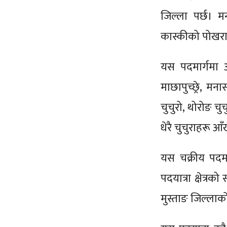
जिल्ला पर्छ। 
कास्कीको पोखरा 
यस पदमार्गमा अन
माछापुच्छ्रे, मना
चुचुरो, थोरोङ च
धेरै चुचुराहरू आँ
यस चक्रीय पदमार्
पदयात्रा क्षेत्रक
मुस्ताङ जिल्ला