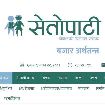
बजार अर्थतन्त्र
शुक्रबार, साउन २२, २०८३
२३ : २२ : ०१
थतन्त्र
नेपाली ब्रान्ड
विचार
समाज
कला
ब्लग
ा/पूर्वाधार
श्रम/रोजगार
अटोमोबायल्स/यातायात
व्यवसाय
निर्मा
एड्भर्टोरियल