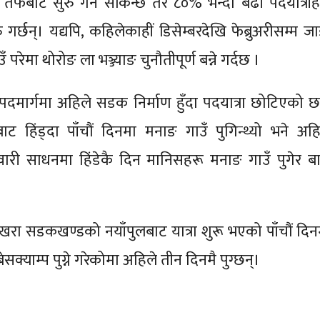
ै तर्फबाट सुरु गर्न सकिन्छ तर ८०% भन्दा बढी पदयात्रीह
गर्छन्। यद्यपि, कहिलेकाहीं डिसेम्बरदेखि फेब्रुअरीसम्म जा
परेमा थोरोङ ला भञ्ज्याङ चुनौतीपूर्ण बन्ने गर्दछ ।
 पदमार्गमा अहिले सडक निर्माण हुँदा पदयात्रा छोटिएको छ
ाट हिंड्दा पाँचौं दिनमा मनाङ गाउँ पुगिन्थ्यो भने अहि
ारी साधनमा हिंडेकै दिन मानिसहरू मनाङ गाउँ पुगेर ब
–पोखरा सडकखण्डको नयाँपुलबाट यात्रा शुरू भएको पाँचौं दिन
 बेसक्याम्प पुग्ने गरेकोमा अहिले तीन दिनमै पुग्छन्।