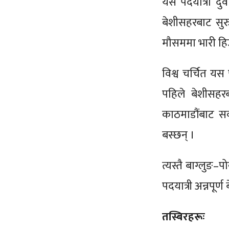
यस पदयात्रा दुव
बेशीसहरबाट सुरु 
मौसममा भारी हिउँ 
विश्व चर्चित यस
पहिले बेशीसहरब
काठमाडौंबाट सव
बस्छन् ।
त्यस्तै बाग्लुङ
पदयात्री अन्नपूर्ण
तस्बिरहरूः