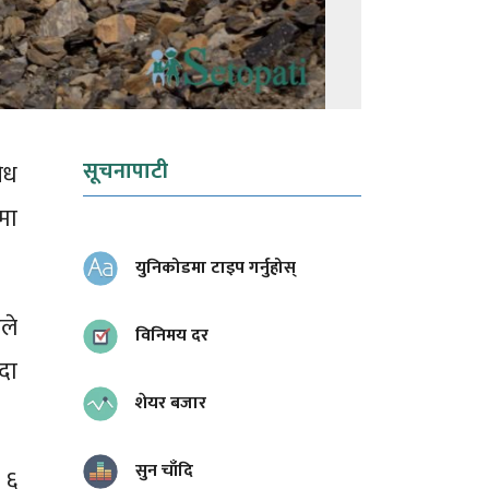
सूचनापाटी
विध
मा
युनिकोडमा टाइप गर्नुहोस्
ले
विनिमय दर
दा
शेयर बजार
सुन चाँदि
 ६