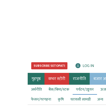
LOG IN
SUBSCRIBE SETOPATI
गृहपृष्ठ
कभर स्टोरी
राजनीति
बजार अर्
अर्थनीति
बैंक/बिमा/स्टक
पर्यटन/उड्डयन
ऊर्ज
फेसन/गरगहना
कृषि
घरायसी सामग्री
अन्य