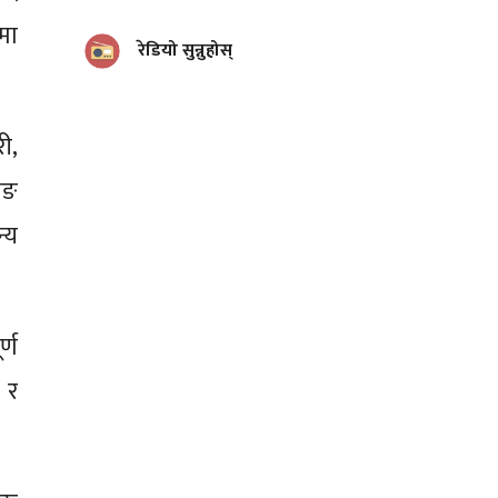
मा
रेडियो सुन्नुहोस्
ी,
साङ
्य
्ण
ङ र