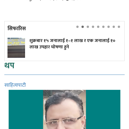
सिफारिस
 जनालाई १–१ लाख र एक जनालाई १०
त्रिपुरेश्वरमा तीव्
ोषणा हुने
(तस्बिरहरू)
थप
साहित्यपाटी