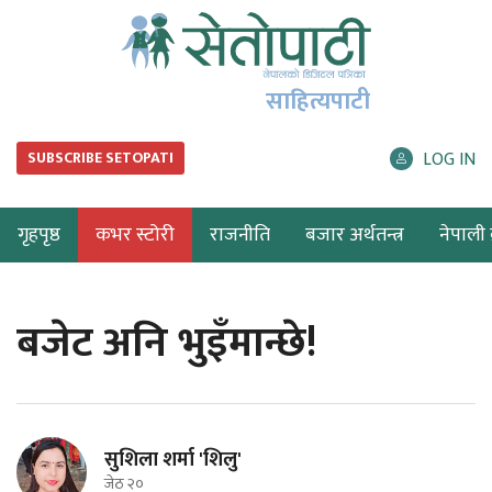
साहित्यपाटी
LOG IN
SUBSCRIBE SETOPATI
गृहपृष्ठ
कभर स्टोरी
राजनीति
बजार अर्थतन्त्र
नेपाली ब
बजेट अनि भुइँमान्छे!
सुशिला शर्मा 'शिलु'
जेठ २०