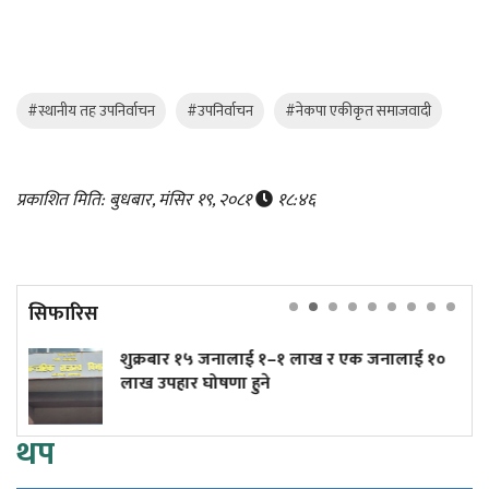
#स्थानीय तह उपनिर्वाचन
#उपनिर्वाचन
#नेकपा एकीकृत समाजवादी
प्रकाशित मिति: बुधबार, मंसिर १९, २०८१
१८:४६
सिफारिस
र १५ जनालाई १–१ लाख र एक जनालाई १०
त्रिपुरेश्वरमा
र घोषणा हुने
(तस्बिरहरू)
थप