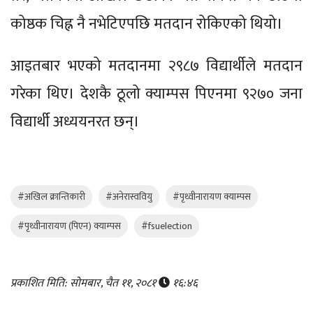
कोष्ठक चिह्न नै नभेटिएपछि मतदान रोकिएको थियो।
आइतबार भएको मतदानमा २९८७ विद्यार्थीले मतदान
गरेका थिए। देशकै ठूलो क्याम्पस पिएनमा ९२७० जना
विद्यार्थी अध्ययनरत छन्।
#अखिल क्रान्तिकारी
#अनेरास्ववियु
#पृथ्वीनारायण क्याम्पस
#पृथ्वीनारायण (पिएन) क्याम्पस
#fsuelection
प्रकाशित मिति: सोमबार, चैत ११, २०८१
१६:४६