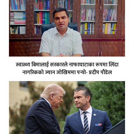
स्वास्थ्य बिमालाई सरकारले नाफाघाटाका रूपमा लिँदा
नागरिकको ज्यान जोखिममा पर्‍यो- प्रदीप पौडेल