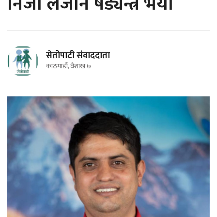
निजी लैजाने षड्यन्त्र भयो
सेतोपाटी संवाददाता
काठमाडौं, वैशाख ७