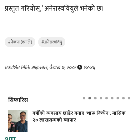
प्रस्तुत गरियोस्,’ अनेरास्ववियुले भनेको छ।
#नेकपा (एमाले)
#अनेरास्ववियु
प्रकाशित मिति: आइतबार, वैशाख ७, २०८२
१४:४६
सिफारिस
 व्यवसाय छाडेर बनाए 'थारू किचेन', मासिक
कांग्रेस केन्द
म्मको व्यापार