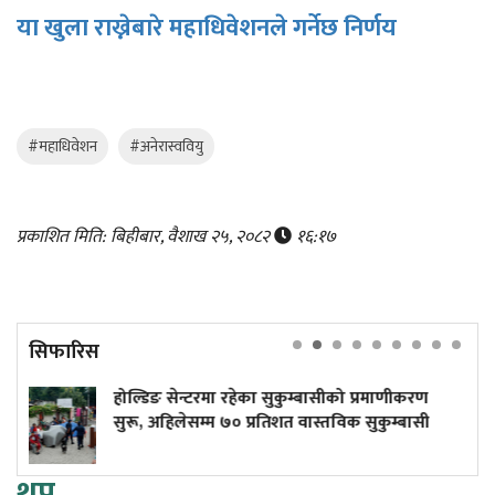
या खुला राख्नेबारे महाधिवेशनले गर्नेछ निर्णय
#महाधिवेशन
#अनेरास्ववियु
प्रकाशित मिति: बिहीबार, वैशाख २५, २०८२
१६:१७
सिफारिस
्डिङ सेन्टरमा रहेका सुकुम्बासीको प्रमाणीकरण
काराग
ू, अहिलेसम्म ७० प्रतिशत वास्तविक सुकुम्बासी
ठक्कर द
थप