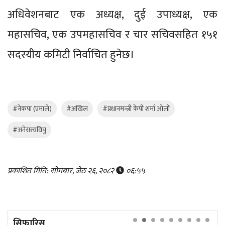
अधिवेशनबाट एक अध्यक्ष, दुई उपाध्यक्ष, एक
महासचिव, एक उपमहासचिव र चार सचिवसहित १५१
सदस्यीय कमिटी निर्वाचित हुनेछ।
#नेकपा (एमाले)
#अखिल
#प्रधानमन्त्री केपी शर्मा ओली
#अनेरास्ववियु
प्रकाशित मिति: सोमबार, जेठ २६, २०८२
०६:५५
सिफारिस