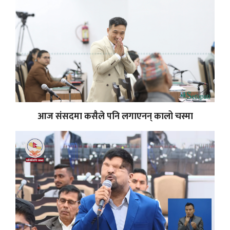
आज संसदमा कसैले पनि लगाएनन् कालो चस्मा