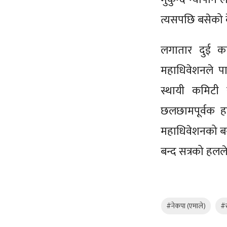
त्यसपछि बसेको क
लगातार दुई कार
महाधिवेशनले प
स्थायी कमिटी
छलछामपूर्वक ह
महाधिवेशनको बन्
बन्द सत्रको हलल
#नेकपा (एमाले)
#