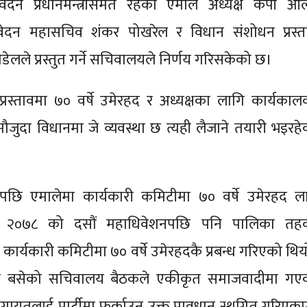
वेदन प्रधानमन्त्रीसमेत रहेका एमाले अध्यक्ष केपी ओल
िवेदन महासचिव शंकर पोखरेल र विधान संशोधन प्रस्त
 पौडेलले प्रस्तुत गर्ने सचिवालयले निर्णय गरिसकेको छ।
्रस्तावमा ७० वर्षे उमेरहद र अध्यक्षका लागि कार्यकाल
मौजुदा विधानमा जे व्यवस्था छ त्यही लैजाने तयारी भइरहे
पछि एमालेमा कार्यकारी कमिटीमा ७० वर्षे उमेरहद ला
। २०७८ को दसौं महाधिवेशनपछि पनि पालिका तह
कार्यकारी कमिटीमा ७० वर्षे उमेरहदकै प्रबन्ध गरिएको थिय
ा बसेको सचिवालय बैठकले एकीकृत समाजवादीमा गए
े लगायतलाई पार्टीमा फर्काउन उक्त प्रावधान स्थगित गरिएका