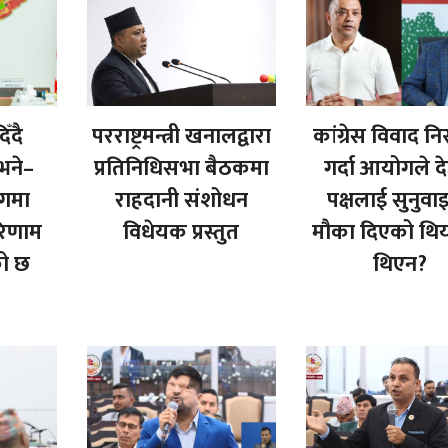
ँदै
परराष्ट्रमन्त्री खनालद्वारा
कांग्रेस विवाद न
 भने–
प्रतिनिधिसभा बैठकमा
गर्दा आयोगले द
ोगमा
राहदानी संशोधन
पक्षलाई सुनुवा
रिणाम
विधेयक प्रस्तुत
मौका दिएको थि
को छ
थिएन?