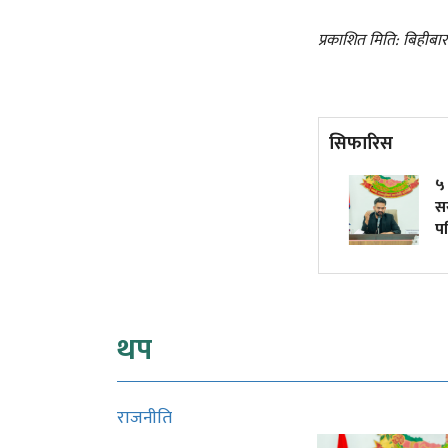
प्रकाशित मिति: बिहीबा
सिफारिस
'इथा' अर्थात् इतिहास, दर्शन र नारी
५ उदा
चेतनाको त्रिवेणी
सरका
परिण
थप
राजनीति