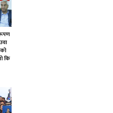
िरूपण
ेउवा
इको
यो कि