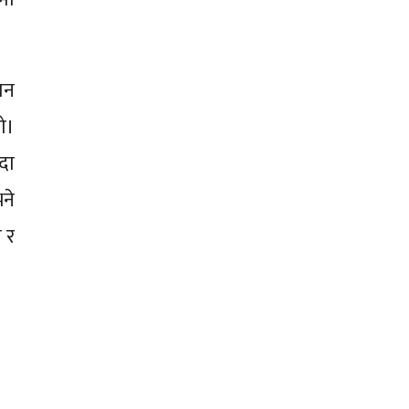
ान
ो।
दा
ने
 र