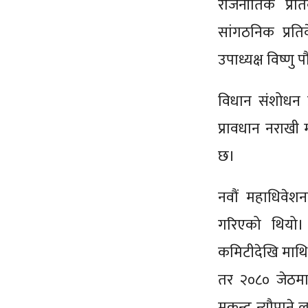
राजनीतिक प्रति
सांगठनिक प्रत
उपाध्यक्ष विष्णु
विधान संशोधन प
प्रावधान नराखी 
छ।
नवौं महाधिवेशन
गरिएको थियो
कमिटीदेखि माथि 
तर २०८० जेठम
मुकुन्द न्यौपान