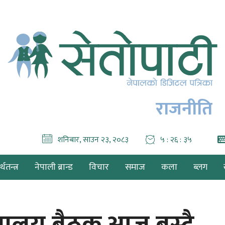
राजनीति
शनिबार, साउन २३, २०८३
५ : २६ : ३७
थतन्त्र
नेपाली ब्रान्ड
विचार
समाज
कला
ब्लग