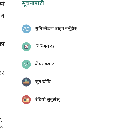
सूचनापाटी
ने
ाग
युनिकोडमा टाइप गर्नुहोस्
को
विनिमय दर
शेयर बजार
२२
सुन चाँदि
रेडियो सुन्नुहोस्
्।