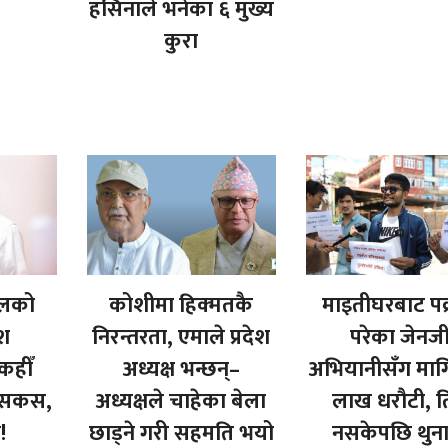
हसिनाले भनेका ६ मुख्य
कुरा
गलको
कोशीमा हिक्मतकै
माइतीघरबाट पक
ेश
निरन्तरता, एमाले प्रदेश
परेका जेनज
कहीँ
अध्यक्ष भन्छन्–
अभियानीसँग माग
्न सकस,
अध्यक्षले चाहेका बेला
लाख धरौटी, ति
!
छाड्ने गरी सहमति भयो
नसकेपछि थुन