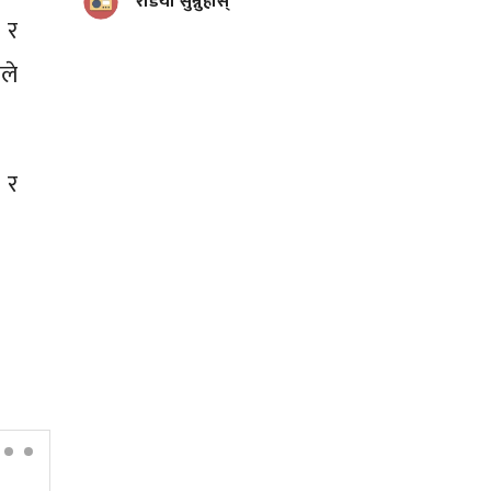
रेडियो सुन्नुहोस्
 र
ले
 र