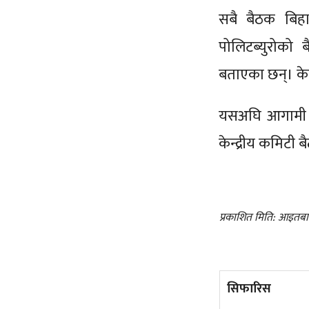
सबै बैठक बिह
पोलिटब्युरोको 
बताएका छन्। केन
यसअघि आगामी स्
केन्द्रीय कमिटी 
प्रकाशित मिति: आइतब
सिफारिस