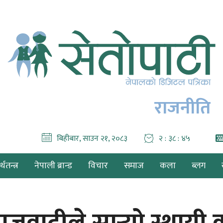
राजनीति
बिहीबार, साउन २१, २०८३
२ : ३८ : ४६
थतन्त्र
नेपाली ब्रान्ड
विचार
समाज
कला
ब्लग