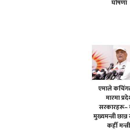
घोषणा
एमाले कचिं
मारमा प्रद
सरकारहरू– 
मुख्यमन्त्री छान
कहीँ मन्त्री