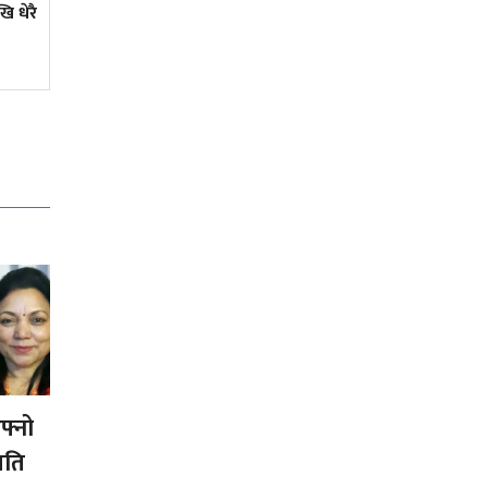
ि धेरै
फ्रान्समा नेपाली पढाइरहेकी
सुमित्रा
फ्नो
मति