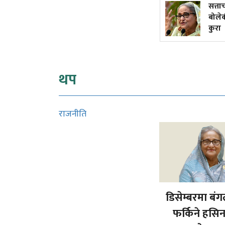
गभर्नरलाई 'बाइपास' गर्दै राष्ट्र
सत्त
बैंकका कार्यकारी निर्देशकहरूसँग
बोलेक
अर्थमन्त्रीको छलफल
कुरा
थप
राजनीति
डिसेम्बरमा बं
फर्किने हसि