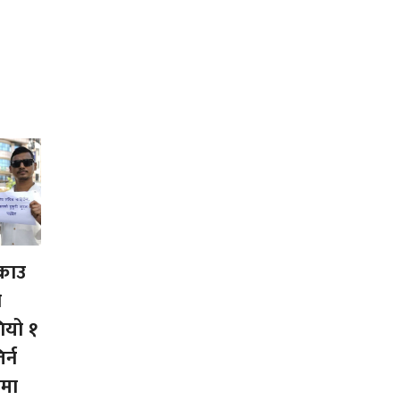
्राउ
ी
ियो १
र्न
ामा