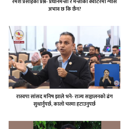
रमेश प्रसाईंको प्रश्न- प्रधानमन्त्री र मन्त्रीको क्वार्टरमा ग्यास
अभाव छ कि छैन?
रास्वपा सांसद मनिष झाले भने- राज्य सञ्चालनको ढंग
सुधार्नुपर्छ, कालो चस्मा हटाउनुपर्छ