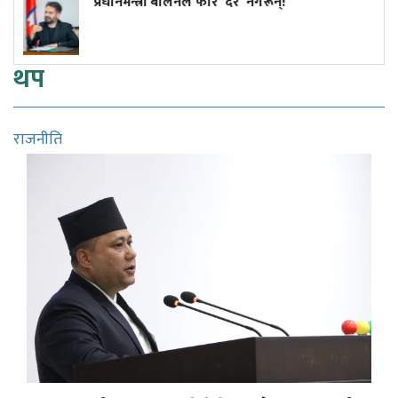
प्रधानमन्त्री बालेनले फेरि 'देर' नगरून्!
थप
राजनीति