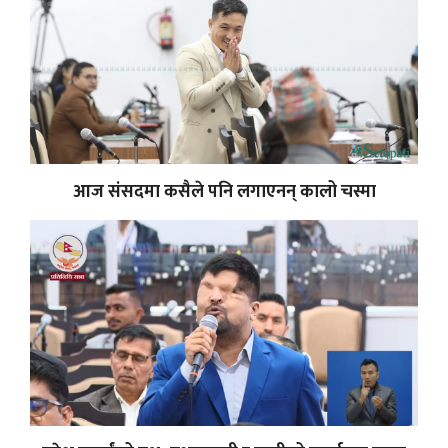
आज संसदमा कसैले पनि लगाएनन् कालो चस्मा