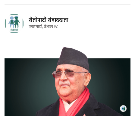
सेतोपाटी संवाददाता
काठमाडौं, वैशाख १८