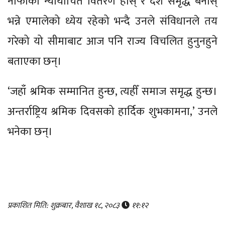
नाफाको न्यायोचित वितरण होस् र देश समृद्ध बनोस्
भन्ने एमालेको ध्येय रहेको भन्दै उनले संविधानले तय
गरेको यो सीमाबाट आज पनि राज्य विचलित हुनुनहुने
बताएका छन्।
‘जहाँ श्रमिक सम्मानित हुन्छ, त्यहीँ समाज समृद्ध हुन्छ।
अन्तर्राष्ट्रिय श्रमिक दिवसको हार्दिक शुभकामना,’ उनले
भनेका छन्।
प्रकाशित मिति: शुक्रबार, वैशाख १८, २०८३
११:१२